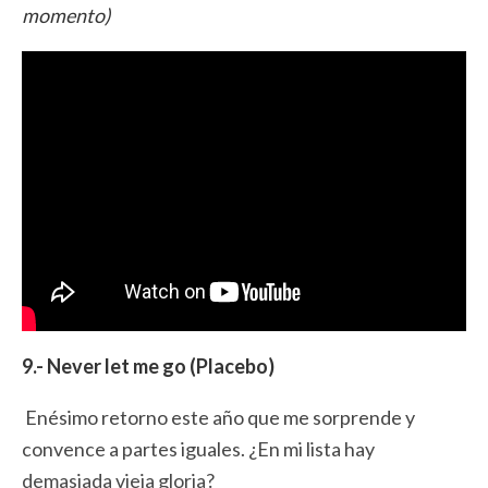
momento)
9.- Never let me go (Placebo)
Enésimo retorno este año que me sorprende y
convence a partes iguales. ¿En mi lista hay
demasiada vieja gloria?