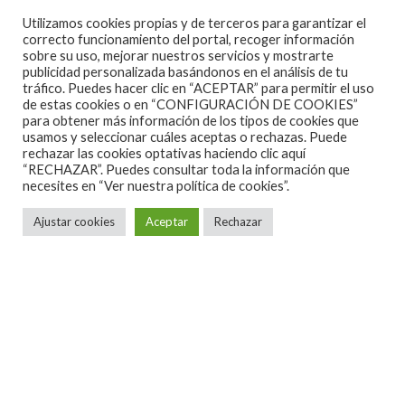
piedra. La fantasía con su relación con la reina
Utilizamos cookies propias y de terceros para garantizar el
correcto funcionamiento del portal, recoger información
Ginebra, su hermana Morgana, su amigo Lancelot o
sobre su uso, mejorar nuestros servicios y mostrarte
su fiel escudero Perceval, convierten la leyenda en
publicidad personalizada basándonos en el análisis de tu
tráfico. Puedes hacer clic en “ACEPTAR” para permitir el uso
una mágica historia de amor, traición, violencia y
de estas cookies o en “CONFIGURACIÓN DE COOKIES”
sangre mediante una puesta en escena apabullante
para obtener más información de los tipos de cookies que
Una nueva cita con la distorsión. Ración de
usamos y seleccionar cuáles aceptas o rechazas. Puede
y un pasatiempo arrollador.
rechazar las cookies optativas haciendo clic aquí
mandanga antes de dar la bienvenida a noviembre.
“RECHAZAR”. Puedes consultar toda la información que
necesites en
“Ver nuestra política de cookies”.
Una de las cumbres dedicadas a la leyenda del Rey
TIPARRAKERS – Noche trankila
Arturo es esta cinta de John Boorman, donde mezcla
Ajustar cookies
Aceptar
Rechazar
BEAUTIFUL SEÑORITAS – Call the police
avnturas medievales, brujería, mística, magia,
THE CULT – A cut inside
fantasía y acción.
H.E.A.T. – Hold your fire
SKID ROW – Time bomb
Combinó la aparición de actores británicos que
BILLY THORPE & THE AZTECS – Rock and roll city
vieron marcada su trayectoria por el paso por la
LA PERRA BLANCO – Rock me baby
película, casos de Nigel Terry como el Rey Arturo o
LUMPEM – Last desire
Nicholas Clay como Lancelot, con otros que