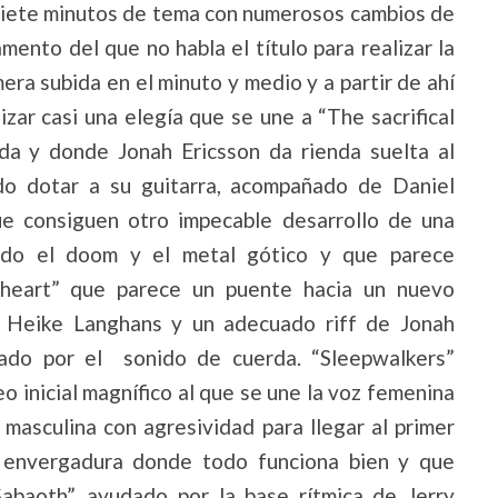
siete minutos de tema con numerosos cambios de
amento del que no habla el título para realizar la
mera subida en el minuto y medio y a partir de
ahí
lizar casi una elegía que se une a “The sacrifical
da y donde Jonah Ericsson da rienda suelta al
do dotar a su guitarra, acompañado de Daniel
ue consiguen otro impecable desarrollo de una
ndo el doom y el metal gótico y que parece
s heart” que parece un puente hacia un nuevo
de Heike Langhans y un adecuado riff de Jonah
udado por el sonido de cuerda. “Sleepwalkers”
o inicial magnífico al que se une la voz femenina
a masculina con agresividad para llegar al primer
de envergadura donde todo funciona bien y que
abaoth”, ayudado por la base rítmica de Jerry