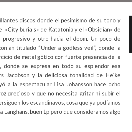
illantes discos donde el pesimismo de su tono y
el
«City burials»
de Katatonia y el
«Obsidian»
de
l progresivo y otro hacia el doom. Un poco de
nian titulado “Under a godless veil”, donde la
rcicio de metal gótico con fuerte presencia de la
m, donde se expresa en todo su esplendor esa
rs Jacobson y la deliciosa tonalidad de Heike
yó a la espectacular Lisa Johansson hace ocho
z precioso y que no necesita gritar ni subir el
persiguen los escandinavos, cosa que ya podíamos
 la Langhans, buen Lp pero que consideramos algo