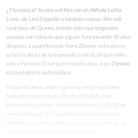
¿Y la música? Arranca el film con el «Whole Lotta
Love» de Led Zeppelin y también suena «We will
rock you» de Queen, no han sido muy originales
aunque son clásicos que siguen funcionando 45 años
después. La partitura de Hans Zimmer esta vez no
está a la altura de lo esperado, la de Rush (otro film
sobre Fórmula 1) me gustó mucho más. Aquí
Zimmer
está en piloto automático
.
Ya que estamos, sobre carreras me han gustado
bastante más la citada «Rush» (2013) de Ron
Howard y «Le Mans ’66 (Ford v. Ferrari)» (2019) de
James Mangold. F1: La película sería el lado más
débil de esta terna sobre el circo de las carreras de
coches (me niego a llamarlo deporte).