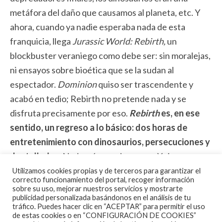
metáfora del daño que causamos al planeta, etc. Y
ahora, cuando ya nadie esperaba nada de esta
franquicia, llega
Jurassic World: Rebirth,
un
blockbuster veraniego como debe ser: sin moralejas,
ni ensayos sobre bioética que se la sudan al
espectador.
Dominion
quiso ser trascendente y
acabó en tedio; Rebirth no pretende nada y se
disfruta precisamente por eso.
Rebirth
es, en ese
sentido, un regreso a lo básico: dos horas de
entretenimiento con dinosaurios, persecuciones y
dentelladas.
Nada más y nada menos. Y sin esa
insoportable pareja formada por Chris Pratt y Bryce
Utilizamos cookies propias y de terceros para garantizar el
correcto funcionamiento del portal, recoger información
Dallas Howard (con menos química que un ladrillo y
sobre su uso, mejorar nuestros servicios y mostrarte
publicidad personalizada basándonos en el análisis de tu
un candado), ni necesidad de rescatar a elenco del
tráfico. Puedes hacer clic en “ACEPTAR” para permitir el uso
film original.
de estas cookies o en “CONFIGURACIÓN DE COOKIES”