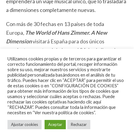
emprenderá un viaje musical único, que lo trasladará
a dimensiones completamente nuevas.
Con más de 30 fechas en 13 países de toda
Europa,
The World of Hans Zimmer. A New
Dimension
visitará España para dos únicos
conciertos que tendrán lugar el 24 de abril en el
Palau Sant Jordi de Barcelona, y el 29 de abril en el
Utilizamos cookies propias y de terceros para garantizar el
correcto funcionamiento del portal, recoger información
Wizink Center de Madrid.
sobre su uso, mejorar nuestros servicios y mostrarte
publicidad personalizada basándonos en el análisis de tu
tráfico. Puedes hacer clic en “ACEPTAR” para permitir el uso
Su predecesora, la gira
The World of Hans Zimmer.
de estas cookies o en “CONFIGURACIÓN DE COOKIES”
A Symphonic Celebration
, cautivó al público por
para obtener más información de los tipos de cookies que
usamos y seleccionar cuáles aceptas o rechazas. Puede
primera vez en 2018, en Alemania, y desde entonces
rechazar las cookies optativas haciendo clic aquí
ha protagonizado una marcha triunfal por todo el
“RECHAZAR”. Puedes consultar toda la información que
necesites en
“Ver nuestra política de cookies”.
mundo, con más de 50.000 entradas vendidas
solamente en su visita a España de 2019. Su actual
Ajustar cookies
Aceptar
Rechazar
gira
Hans Zimmer Live
, en la que el propio Zimmer