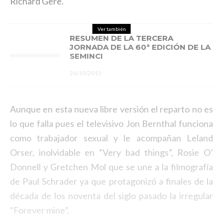
Richard Gere.
Ver también
RESUMEN DE LA TERCERA
JORNADA DE LA 60ª EDICIÓN DE LA
SEMINCI
26/10/2015
Aunque en esta nueva libre versión el reparto no es
lo que falla pues el televisivo Jon Bernthal funciona
como trabajador sexual y le acompañan Leland
Orser, inolvidable en “Very bad things”, Rosie O’
Donnell y Gretchen Mol que se une a la filmografía
de Paul Schrader ya que protagonizó a finales de la
década de los noventa del siglo pasado la irregular
“Forever mine”.