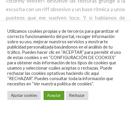
«Stormy Winter» devuelve las texturas grunge a la
escucha con un riff obsesivo y un base rítmica y unos
punteos que me vuelven loco. Y si hablamos de
volverse loco, ¿qué os diré de su continuación con
Utilizamos cookies propias y de terceros para garantizar el
«Is It Any Wonder?»?, un corte de cuerpo y alma
correcto funcionamiento del portal, recoger información
sobre su uso, mejorar nuestros servicios y mostrarte
inspiradas en el disco del ‘perro’ de Alice In Chains.
publicidad personalizada basándonos en el análisis de tu
«Is It Me?» quizás remita en algún momento en el riff
tráfico. Puedes hacer clic en “ACEPTAR” para permitir el uso
de estas cookies o en “CONFIGURACIÓN DE COOKIES”
a Mudhoney, Mother Love Bone o Monster Magnet,
para obtener más información de los tipos de cookies que
¡qué más da!, aquí seguimos rememorando todo lo
usamos y seleccionar cuáles aceptas o rechazas. Puede
rechazar las cookies optativas haciendo clic aquí
bueno que nos enamoró de los 90’s en el Planeta
“RECHAZAR”. Puedes consultar toda la información que
necesites en
“Ver nuestra política de cookies”.
Seattle con otro estribillo jodidamente memorable y
una ejecución instrumental clara y precisa. El último
Ajustar cookies
Aceptar
Rechazar
corte, «Hell’s Blues», es eso, un vacilón y sexy blues
que lleva la marca del Diablo… pero también del Dios
Cornell, con unos desarrollos guitarrísticos por parte
de Cristóbal Perpiñá (Wicked Article, Seguridad