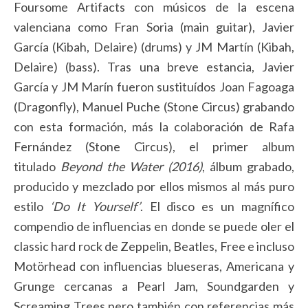
Foursome Artifacts con músicos de la escena
valenciana como Fran Soria (main guitar), Javier
García (Kibah, Delaire) (drums) y JM Martín (Kibah,
Delaire) (bass). Tras una breve estancia, Javier
García y JM Marín fueron sustituídos Joan Fagoaga
(Dragonfly), Manuel Puche (Stone Circus) grabando
con esta formación, más la colaboración de Rafa
Fernández (Stone Circus), el primer album
titulado
Beyond the Water (2016)
, álbum grabado,
producido y mezclado por ellos mismos al más puro
estilo
‘Do It Yourself’
. El disco es un magnífico
compendio de influencias en donde se puede oler el
classic hard rock de Zeppelin, Beatles, Free e incluso
Motörhead con influencias blueseras, Americana y
Grunge cercanas a Pearl Jam, Soundgarden y
Screaming Trees pero también con referencias más