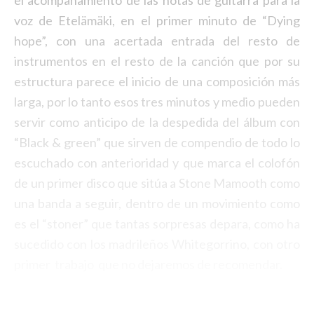
el acompañamiento de las notas de guitarra para la
voz de Etelämäki, en el primer minuto de “Dying
hope”, con una acertada entrada del resto de
instrumentos en el resto de la canción que por su
estructura parece el inicio de una composición más
larga, por lo tanto esos tres minutos y medio pueden
servir como anticipo de la despedida del álbum con
“Black & green” que sirven de compendio de todo lo
escuchado con anterioridad y que marca el colofón
de un primer disco que sitúa a Stone Mamooth como
una banda a seguir, dentro de un movimiento como
es el “stoner” que tantas sorpresas depara, como ha
sucedido con los madrileños
Whitegorrino
, con otro
primer trabajo que no dejaremos de recomendar.