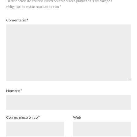
Tu dirección de correo electrónico no será publicada.
Los campos
obligatorios están marcados con
*
Comentario
*
Nombre
*
Correo electrónico
*
Web