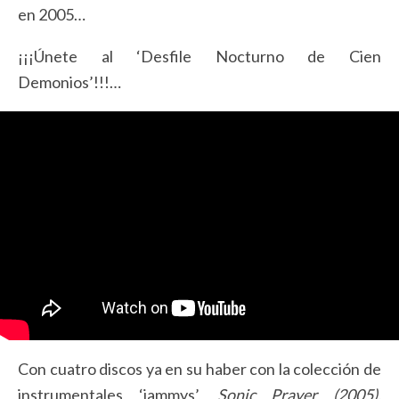
en 2005…
¡¡¡Únete al ‘Desfile Nocturno de Cien
Demonios’!!!…
Con cuatro discos ya en su haber con la colección de
instrumentales ‘jammys’,
Sonic Prayer (2005),