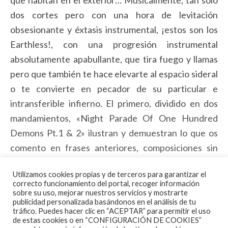
que habitan en el exterior… Musicalmente, tan sólo
dos cortes pero con una hora de levitación
obsesionante y éxtasis instrumental, ¡estos son los
Earthless!, con una progresión instrumental
absolutamente apabullante, que tira fuego y llamas
pero que también te hace elevarte al espacio sideral
o te convierte en pecador de su particular e
intransferible infierno. El primero, dividido en dos
mandamientos, «Night Parade Of One Hundred
Demons Pt.1 & 2» ilustran y demuestran lo que os
comento en frases anteriores, composiciones sin
prisas, fluyendo y experimentando con diferentes
Utilizamos cookies propias y de terceros para garantizar el
ambientes y atmósferas, con una progresión que va
correcto funcionamiento del portal, recoger información
calentando motores poco a poco pasando de la
sobre su uso, mejorar nuestros servicios y mostrarte
publicidad personalizada basándonos en el análisis de tu
psicodelia y el hipnotismo a la explosión instrumental
tráfico. Puedes hacer clic en “ACEPTAR” para permitir el uso
de estas cookies o en “CONFIGURACIÓN DE COOKIES”
final en donde Hendrix, Iommi, Page y Clapton se