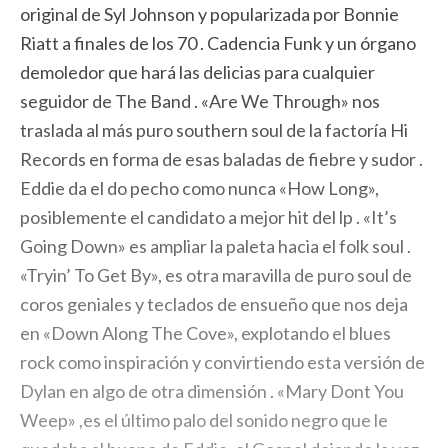
original de Syl Johnson y popularizada por Bonnie
Riatt a finales de los 70 . Cadencia Funk y un órgano
demoledor que hará las delicias para cualquier
seguidor de The Band . «Are We Through» nos
traslada al más puro southern soul de la factoría Hi
Records en forma de esas baladas de fiebre y sudor .
Eddie da el do pecho como nunca «How Long»,
posiblemente el candidato a mejor hit del lp . «It’s
Going Down» es ampliar la paleta hacia el folk soul .
«Tryin’ To Get By», es otra maravilla de puro soul de
coros geniales y teclados de ensueño que nos deja
en «Down Along The Cove», explotando el blues
rock como inspiración y convirtiendo esta versión de
Dylan en algo de otra dimensión . «Mary Dont You
Weep» ,es el último palo del sonido negro que le