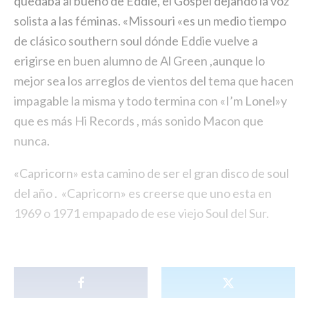
quedaba al bueno de Eddie, el Gospel dejando la voz
solista a las féminas. «Missouri «es un medio tiempo
de clásico southern soul dónde Eddie vuelve a
erigirse en buen alumno de Al Green ,aunque lo
mejor sea los arreglos de vientos del tema que hacen
impagable la misma y todo termina con «I’m Lonel»y
que es más Hi Records , más sonido Macon que
nunca.
«Capricorn» esta camino de ser el gran disco de soul
del año . «Capricorn» es creerse que uno esta en
1969 o 1971 empapado de ese viejo Soul del Sur.