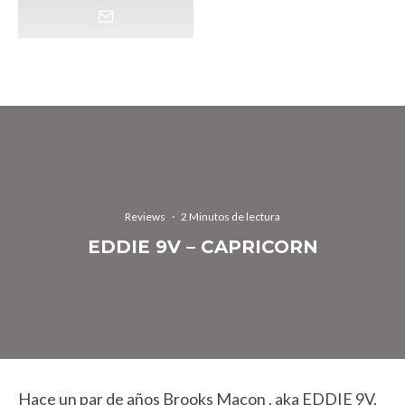
Reviews
·
2 Minutos de lectura
EDDIE 9V – CAPRICORN
Hace un par de años Brooks Macon , aka EDDIE 9V,