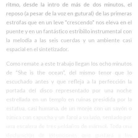
ritmo, desde la intro de más de dos minutos, el
reposo (a pesar de la voz en gutural) de las primeras
estrofas que en un leve “crescendo” nos eleva en el
puente y en un fantástico estribillo instrumental con
la melodía a las seis cuerdas y un ambiente casi
espacial en el sintetizador.
Como remate a este trabajo llegan los ocho minutos
de “She is the ocean”, del mismo tenor que lo
escuchado antes y que refleja a la perfección la
portada del disco representado por una noche
estrellada en un templo en ruinas presidida por la
estatua, casi humana, de un monje con un sayón o
túnica con capucha y un farol a su lado, sentado por
una escalera de tres peldaños de mármol. Toda una
declaración de intenciones que gustará a los