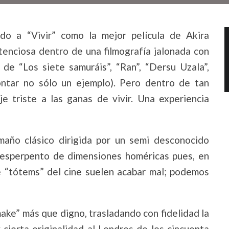
do a “Vivir” como la mejor película de Akira
tenciosa dentro de una filmografía jalonada con
de “Los siete samuráis”, “Ran”, “Dersu Uzala”,
ntar no sólo un ejemplo). Pero dentro de tan
je triste a las ganas de vivir. Una experiencia
amaño clásico dirigida por un semi desconocido
n esperpento de dimensiones homéricas pues, en
 “tótems” del cine suelen acabar mal; podemos
make” más que digno, trasladando con fidelidad la
 cierta originalidad al Londres de los cincuenta