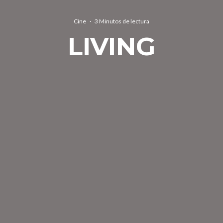
Cine
·
3 Minutos de lectura
LIVING