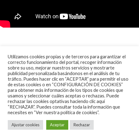
Antes de centrarnos en su nuevo disco,
Utilizamos cookies propias y de terceros para garantizar el
contextualizaremos informándoos que la banda
correcto funcionamiento del portal, recoger información
sobre su uso, mejorar nuestros servicios y mostrarte
comenzó su andadura en 2016 con su LP debut
We
publicidad personalizada basándonos en el análisis de tu
Are… The Oddballs
para continuar con
Desperate EP
tráfico. Puedes hacer clic en “ACEPTAR” para permitir el uso
de estas cookies o en “CONFIGURACIÓN DE COOKIES”
(2018)
y volver a estar de nuevo ‘en el candelabro’ y
para obtener más información de los tipos de cookies que
usamos y seleccionar cuáles aceptas o rechazas. Puede
tras la pandemia con el citado
Tales Of Error (2022)
.
rechazar las cookies optativas haciendo clic aquí
El tracklist de su nueva criatura consta de diez
“RECHAZAR”. Puedes consultar toda la información que
necesites en
“Ver nuestra política de cookies”.
cachondas composiciones de muy fácil asimilación
transitando entre el garage, el punk y el rock’n’roll,
Ajustar cookies
Aceptar
Rechazar
todo ello con una atmósfera festiva y ‘party all night