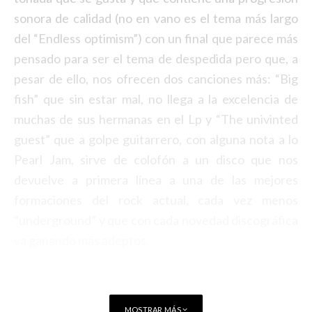
sonora de calidad (no en vano es el tema más largo
del “Endless optimism”) con un final que parece más
pensado para ser el tema de despedida pero que, a
pesar de ello, nos ofrecen dos canciones más: “Big
fish” que sin estar mal, no llega a la excelencia de
muchas de sus hermanas en el Lp y “The univinted
guest” que a golpe guitarrero, con alguna nota a lo
Pearl Jam, sirve de colofón a un disco que nos
devuelve a primera línea a una de las mejores
formaciones del rock actual, cada vez menos
“underground” y que con cada novedad discográfica
va ganando más adeptos.
MOSTRAR MÁS