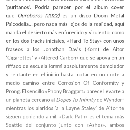
‘puritanos’. Podría parecer por el album cover
que
Ouroboros (2022)
es un disco Doom Metal
Psicodelia… pero nada más lejos de la realidad, aquí
manda el desierto más enfurecido y virulento, como
en los dos tracks iniciales, «Hard To Stay» con unos
fraseos a los Jonathan Davis (Korn) de Aitor
‘Cigarettes’ y «Altered Carbon» que se apoya en un
riffaco de escuela Iommi absolutamente demoledor
y reptante en el inicio hasta mutar en un corte a
medio camino entre Corrosion Of Conformity y
Prong. El sencillo «Phony Braggart» parece llevarte a
un planeta cercano al
Dopes To Infinity
de Wyndorf
mientras los alaridos ‘a la Layne Staley’ de Aitor te
siguen poniendo a mil. «Dark Path» es el tema más
Seattle del conjunto junto con «Ashes», ambos