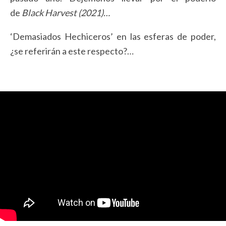
de
Black Harvest (2021)…
‘Demasiados Hechiceros’ en las esferas de poder,
¿se referirán a este respecto?…