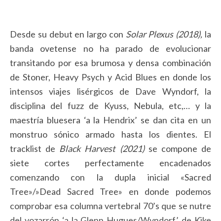
Desde su debut en largo con
Solar Plexus (2018),
la
banda ovetense no ha parado de evolucionar
transitando por esa brumosa y densa combinación
de Stoner, Heavy Psych y Acid Blues en donde los
intensos viajes lisérgicos de Dave Wyndorf, la
disciplina del fuzz de Kyuss, Nebula, etc,… y la
maestría bluesera ‘a la Hendrix’ se dan cita en un
monstruo sónico armado hasta los dientes. El
tracklist de
Black Harvest (2021)
se compone de
siete cortes perfectamente encadenados
comenzando con la dupla inicial «Sacred
Tree»/»Dead Sacred Tree» en donde podemos
comprobar esa columna vertebral 70’s que se nutre
del vozarrón ‘a la Glenn Hugues/Wyndorf’ de Kike