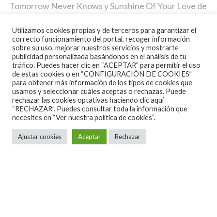
Tomorrow Never Knows y Sunshine Of Your Love de
los Cream. La grabación ha aparecido bajo varios
Utilizamos cookies propias y de terceros para garantizar el
nombres, incluidos Sky High , Bleeding Heart ,
correcto funcionamiento del portal, recoger información
Morrison, Hendrix, Winter, también circulan copias
sobre su uso, mejorar nuestros servicios y mostrarte
publicidad personalizada basándonos en el análisis de tu
bajo el nombre de Morrison’s Lament , y que Ron
tráfico. Puedes hacer clic en “ACEPTAR” para permitir el uso
de estas cookies o en “CONFIGURACIÓN DE COOKIES”
Kretsch en su libro “Dangerous Mind comenta que
para obtener más información de los tipos de cookies que
es el título apropiado ya que Morison borracho, solo
usamos y seleccionar cuáles aceptas o rechazas. Puede
rechazar las cookies optativas haciendo clic aquí
sabe lanzar blasfemias estúpidas. Por lo visto
“RECHAZAR”. Puedes consultar toda la información que
Morrison se invitó a sí mismo y a Hendrix no le
necesites en
“Ver nuestra política de cookies”.
importo la intrusión, ya que se puede escucharle
Ajustar cookies
Aceptar
Rechazar
decirle que «use el micrófono de grabación»,
Morrison también toca la armónica y Jimi era
frecuente que tocara allí según el biógrafo de
Hendrix; Tony Brown. Ademas siempre tenía una
grabadora a mano, por lo que seguro la grabó él y
luego Morrison se la quedó, o algún otro! Uno se