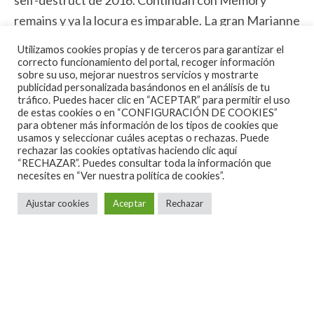
self-destruct de 2016. Continúan con Memory
remains y ya la locura es imparable. La gran Marianne
Faithful aparece en vídeo por las pantallas gigantes
Utilizamos cookies propias y de terceros para garantizar el
pero su voz no se oye, miles de gargantas corean su
correcto funcionamiento del portal, recoger información
sobre su uso, mejorar nuestros servicios y mostrarte
parte como si les fuera la vida en ello. En definitiva se
publicidad personalizada basándonos en el análisis de tu
trata de eso, de poner pasión en lo que haces como si
tráfico. Puedes hacer clic en “ACEPTAR” para permitir el uso
de estas cookies o en “CONFIGURACIÓN DE COOKIES”
realmente te jugaras la vida. De todo ello saben
para obtener más información de los tipos de cookies que
usamos y seleccionar cuáles aceptas o rechazas. Puede
mucho Metallica, quienes se muestran intratables en
rechazar las cookies optativas haciendo clic aquí
lo musical (suenan como una jodida apisonadora)
“RECHAZAR”. Puedes consultar toda la información que
necesites en
“Ver nuestra política de cookies”.
pero cercanos y agradecidos con sus fans.
Ajustar cookies
Aceptar
Rechazar
El sonido, al menos desde donde yo estuve, haceos
una idea por las fotos, fue muy bueno. En las
primeras filas siempre los bajos retumban demasiado
y esta vez no fue una excepción, pero un poco más
atrás el sonido era contundente y nítido. Al menos