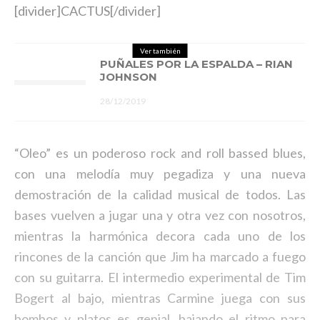
[divider]CACTUS[/divider]
Ver también
PUÑALES POR LA ESPALDA – RIAN
JOHNSON
28/12/2019
“Oleo” es un poderoso rock and roll bassed blues,
con una melodía muy pegadiza y una nueva
demostración de la calidad musical de todos. Las
bases vuelven a jugar una y otra vez con nosotros,
mientras la harmónica decora cada uno de los
rincones de la canción que Jim ha marcado a fuego
con su guitarra. El intermedio experimental de Tim
Bogert al bajo, mientras Carmine juega con sus
bombos y platos es genial, bajando el ritmo para