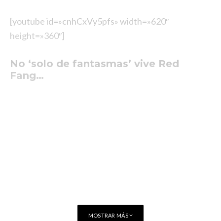
[youtube id=»cnhCxVy5pfs» width=»620″
height=»360″]
No ‘solo de fantasmas’ vive
Red
Fang
…
MOSTRAR MÁS