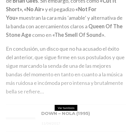
de
Brian Giles
. Sin embargo, cortes como
«Cut It
Short», «No Air»
y el pegadizo
«Not For
You»
muestran la cara más ‘amable’ y alternativa de
la banda con acercamientos claros a
Queen Of The
Stone Age
como en
«The Smell Of Sound»
.
En conclusión, un disco que no ha acusado el éxito
del anterior, que sigue firme en sus postulados y que
sigue marcando la senda de una de las mejores
bandas del momento en tanto en cuanto a la música
más ruidosa e incómoda pero intensa y brutalmente
bella se refiere…
Ver también
DOWN – NOLA (1995)
11/04/2017