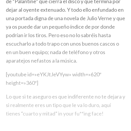
de “Palantine” que cierra el disco y que termina por
dejar al oyente extenuado. Y todo ello enfundado en
una portada digna de una novela de Julio Verne y que
ya os puede dar un pequeño índice de por donde
podrían ir los tiros. Pero eso no lo sabréis hasta
escucharlo a todo trapo con unos buenos cascos o
en un buen equipo; nada de teléfono y otros
aparatejos nefastos a la música.
[youtube id=»eYKJtJeVYyw» width=»620″
height=»360″]
Lo que si te aseguro es que indiferente no te dejara y
si realmente eres un tipo que le va lo duro, aquí
tienes “cuarto y mitad” in your fu**ing face!