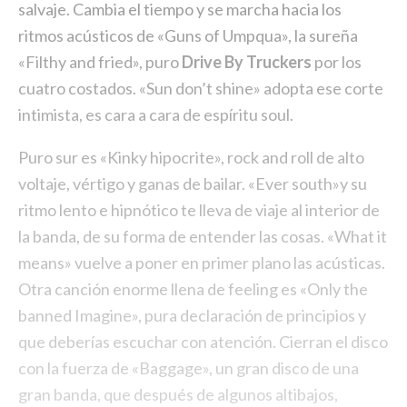
salvaje. Cambia el tiempo y se marcha hacia los
ritmos acústicos de «Guns of Umpqua», la sureña
«Filthy and fried», puro
Drive By Truckers
por los
cuatro costados. «Sun don’t shine» adopta ese corte
intimista, es cara a cara de espíritu soul.
Puro sur es «Kinky hipocrite», rock and roll de alto
voltaje, vértigo y ganas de bailar. «Ever south»y su
ritmo lento e hipnótico te lleva de viaje al interior de
la banda, de su forma de entender las cosas. «What it
means» vuelve a poner en primer plano las acústicas.
Otra canción enorme llena de feeling es «Only the
banned Imagine», pura declaración de principios y
que deberías escuchar con atención. Cierran el disco
con la fuerza de «Baggage», un gran disco de una
gran banda, que después de algunos altibajos,