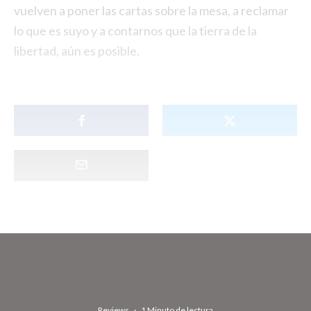
vuelven a poner las cartas sobre la mesa, a reclamar
lo que es suyo y a contarnos que la tierra de la
libertad, aún es posible.
Reviews
·
1 Minuto de lectura