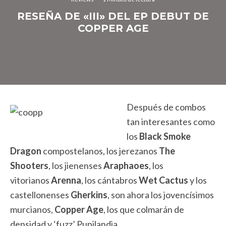
RESEÑA DE «III» DEL EP DEBUT DE
COPPER AGE
Después de combos
tan interesantes como
los
Black Smoke
Dragon
compostelanos, los jerezanos
The
Shooters
, los jienenses
Araphaoes
, los
vitorianos
Arenna
, los cántabros
Wet Cactus
y los
castellonenses
Gherkins
, son ahora los jovencísimos
murcianos,
Copper Age
, los que colmarán de
densidad y ‘fuzz’ Pupilandia.