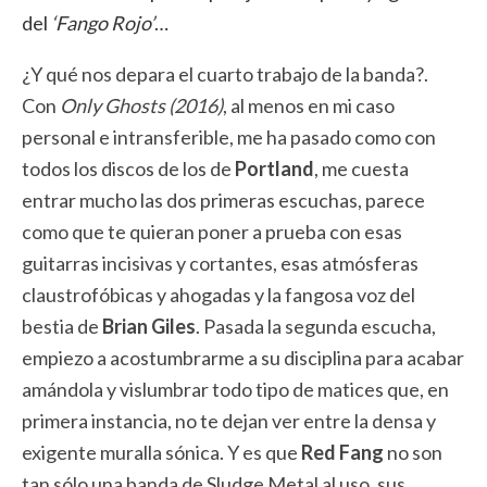
del
‘Fango Rojo’
…
¿Y qué nos depara el cuarto trabajo de la banda?.
Con
Only Ghosts (2016)
, al menos en mi caso
personal e intransferible, me ha pasado como con
todos los discos de los de
Portland
, me cuesta
entrar mucho las dos primeras escuchas, parece
como que te quieran poner a prueba con esas
guitarras incisivas y cortantes, esas atmósferas
claustrofóbicas y ahogadas y la fangosa voz del
bestia de
Brian Giles
. Pasada la segunda escucha,
empiezo a acostumbrarme a su disciplina para acabar
amándola y vislumbrar todo tipo de matices que, en
primera instancia, no te dejan ver entre la densa y
exigente muralla sónica. Y es que
Red Fang
no son
tan sólo una banda de Sludge Metal al uso, sus