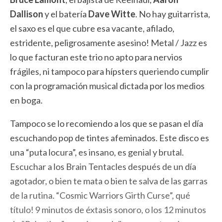
Dallison
y el batería
Dave Witte
. No hay guitarrista,
el saxo es el que cubre esa vacante, afilado,
estridente, peligrosamente asesino! Metal / Jazz es
lo que facturan este trio no apto para nervios
frágiles, ni tampoco para hípsters queriendo cumplir
con la programación musical dictada por los medios
en boga.
Tampoco se lo recomiendo a los que se pasan el día
escuchando pop de tintes afeminados. Este disco es
una “puta locura”, es insano, es genial y brutal.
Escuchar a los Brain Tentacles después de un día
agotador, o bien te mata o bien te salva de las garras
de la rutina. “Cosmic Warriors Girth Curse”, qué
título! 9 minutos de éxtasis sonoro, o los 12 minutos