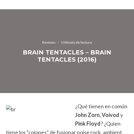
Reviews
·
1 Minuto de lectura
BRAIN TENTACLES – BRAIN
TENTACLES (2016)
¿Qué tienen en común
John Zorn,
Voivod
y
Pink Floyd
? ¿Quien
tiene los “cojones” de fusionar noise rock, ambient,