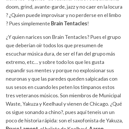
doom, grind, avante-garde, jazz y no caer en la locura
? ¿Quien puede improvisar y no perderse en el limbo
? Pues simplemente
Brain Tentacles
!
¿Y quien narices son Brain Tentacles? Pues el grupo
que deberían oír todos los que presumen de
escuchar música dura, de ser el fan del grupo más
extremo, etc… y sobre todo los que les gusta
expandir sus mentes y porque no explosionar sus
neuronas y que las paredes queden salpicadas con
sus sesos en cuando les peten los tímpanos estos
tres veteranos músicos. Son miembros de Municipal
Waste, Yakuza y Keelhaul y vienen de Chicago. ¿Qué
os sigue sonando a chino?, pues aquí teneis un un
poco de historia rápida: son el saxofonista de Yakuza,
Bruce Lamont
, el bajista de Keelhaul,
Aaron