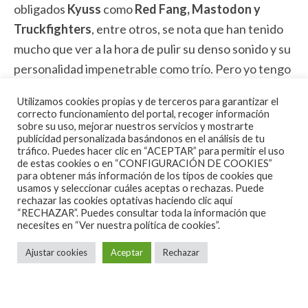
obligados
Kyuss
como
Red Fang, Mastodon y
Truckfighters
, entre otros, se nota que han tenido
mucho que ver a la hora de pulir su denso sonido y su
personalidad impenetrable como trío. Pero yo tengo
que añadir alguna referencia más, para mi gusto
Utilizamos cookies propias y de terceros para garantizar el
los
Uzzhuaïa
de discos como
Diablo Blvd
o el
correcto funcionamiento del portal, recoger información
sobre su uso, mejorar nuestros servicios y mostrarte
homónimo
Uzzhuaïa
se nota que han pasado por el
publicidad personalizada basándonos en el análisis de tu
ADN de
Salva (vocals, bass), Fernando (guitar) y
tráfico. Puedes hacer clic en “ACEPTAR” para permitir el uso
de estas cookies o en “CONFIGURACIÓN DE COOKIES”
Mateo (drums)
, o eso me parece, además de ciertos
para obtener más información de los tipos de cookies que
dejes vocales de su cantante en donde te puede
usamos y seleccionar cuáles aceptas o rechazas. Puede
rechazar las cookies optativas haciendo clic aquí
recordar incluso a
Eddie Vedder
.
“RECHAZAR”. Puedes consultar toda la información que
necesites en
“Ver nuestra política de cookies”.
Su recorrido discográfico pasa, debido al poco
Ajustar cookies
Aceptar
Rechazar
recorrido con el que cuentan, por un único pero
magnífico E.P. de nombre
III (2015)
con canciones
tan amenazadoras como letales tales como la