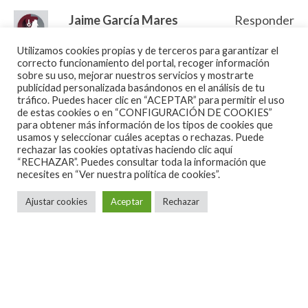
Triana, eso es algo que siempre quedara marcado,
Jaime García Mares
Responder
habían descubierto el rock progresivo, sus largos
09/09/2016 a las 01:09
Utilizamos cookies propias y de terceros para garantizar el
desarrollos instrumentales, sus cambios, y quedaron
correcto funcionamiento del portal, recoger información
EL PATIO. Un disco cuyo nombre hay que escribir
fascinados por esa música.
Y eso es ni más ni menos
sobre su uso, mejorar nuestros servicios y mostrarte
publicidad personalizada basándonos en el análisis de tu
siempre con mayúsculas, pues es una OBRA DE
este disco, una mezcla de aquel rock progresivo y
tráfico. Puedes hacer clic en “ACEPTAR” para permitir el uso
ARTE.
de estas cookies o en “CONFIGURACIÓN DE COOKIES”
sinfónico, junto a esa música de la calle que es el
para obtener más información de los tipos de cookies que
Pocas veces se puede uno encontrar con un álbum
flamenco.
usamos y seleccionar cuáles aceptas o rechazas. Puede
en donde el sentimiento más profundo y genuino
rechazar las cookies optativas haciendo clic aquí
“RECHAZAR”. Puedes consultar toda la información que
Un disco lleno de clásicos, que se abre con el hímnico
que da origen a un género como el flamenco, se
necesites en
“Ver nuestra política de cookies”.
«Abre la puerta», y su larga introducción, con una
fusiona con la modernidad del rock y los
Ajustar cookies
Aceptar
Rechazar
preciosa letra de Jesús de la Rosa:
instrumentos eléctricos, logrando crear una música
tan perfecta, balanceada, llena de temperamento y
«Yo quise subir al cielo para ver/ y bajar hasta el
belleza. Sin duda yo votaría por EL PATIO, como la
infierno para comprender/qué motivo es/ que nos
más trascendente obra que ha dado el rock español.
impide ver/ dentro de tí/ dentro de mí
«.
Nunca, nunca realmente creo yo que volverá el rock