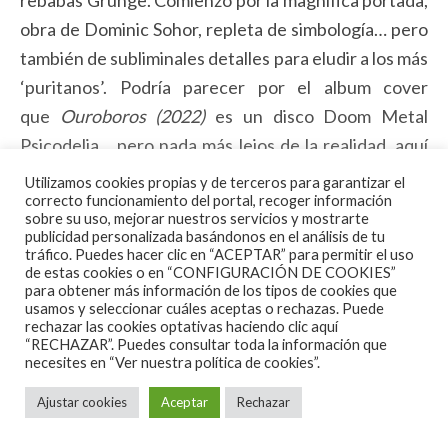
rebabas Grunge. Comienzo por la magnífica portada,
obra de Dominic Sohor, repleta de simbología… pero
también de subliminales detalles para eludir a los más
‘puritanos’. Podría parecer por el album cover
que
Ouroboros (2022)
es un disco Doom Metal
Psicodelia… pero nada más lejos de la realidad, aquí
manda el desierto más enfurecido y virulento, como
Utilizamos cookies propias y de terceros para garantizar el
correcto funcionamiento del portal, recoger información
en los dos tracks iniciales, «Hard To Stay» con unos
sobre su uso, mejorar nuestros servicios y mostrarte
fraseos a los Jonathan Davis (Korn) de Aitor
publicidad personalizada basándonos en el análisis de tu
tráfico. Puedes hacer clic en “ACEPTAR” para permitir el uso
‘Cigarettes’ y «Altered Carbon» que se apoya en un
de estas cookies o en “CONFIGURACIÓN DE COOKIES”
riffaco de escuela Iommi absolutamente demoledor
para obtener más información de los tipos de cookies que
usamos y seleccionar cuáles aceptas o rechazas. Puede
y reptante en el inicio hasta mutar en un corte a
rechazar las cookies optativas haciendo clic aquí
“RECHAZAR”. Puedes consultar toda la información que
medio camino entre Corrosion Of Conformity y
necesites en
“Ver nuestra política de cookies”.
Prong. El sencillo «Phony Braggart» parece llevarte a
Ajustar cookies
Aceptar
Rechazar
un planeta cercano al
Dopes To Infinity
de Wyndorf
mientras los alaridos ‘a la Layne Staley’ de Aitor te