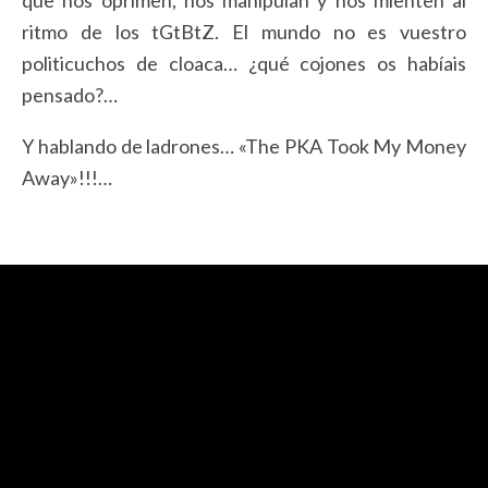
que nos oprimen, nos manipulan y nos mienten al
ritmo de los tGtBtZ. El mundo no es vuestro
politicuchos de cloaca… ¿qué cojones os habíais
pensado?…
Y hablando de ladrones… «The PKA Took My Money
Away»!!!…