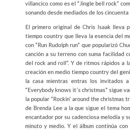
villancico como es el “Jingle bell rock” c
sonando desde mediados de los cincuenta e
El primero original de Chris Isaak lleva 
tiempo country que lleva la esencia del mú
con “Run Rudolph run” que popularizó Chuck
canción a su terreno con suma facilidad 
del rock and roll”. Y de ritmos rápidos a l
creación en medio tiempo country del gen
la casa mientras entras los invitados 
“Everybody knows it´s christmas” sigue va
la popular “Rockin’ around the christmas t
de Brenda Lee a la que sigue el tema ho
encantador por su cadenciosa melodía y su
minuto y medio. Y el álbum continúa con