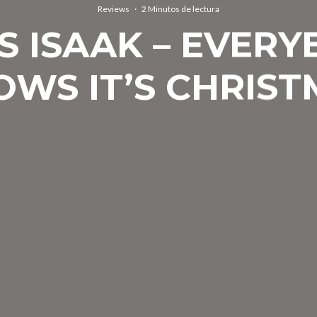
Reviews
·
2 Minutos de lectura
S ISAAK – EVER
OWS IT’S CHRIST