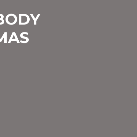
YBODY
MAS