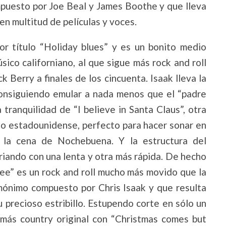
ompuesto por Joe Beal y James Boothe y que lleva
n multitud de películas y voces.
por título “Holiday blues” y es un bonito medio
sico californiano, al que sigue más rock and roll
 Berry a finales de los cincuenta. Isaak lleva la
consiguiendo emular a nada menos que el “padre
a tranquilidad de “I believe in Santa Claus”, otra
io estadounidense, perfecto para hacer sonar en
a la cena de Nochebuena. Y la estructura del
riando con una lenta y otra más rápida. De hecho
ree” es un rock and roll mucho más movido que la
mónimo compuesto por Chris Isaak y que resulta
 precioso estribillo. Estupendo corte en sólo un
 más country original con “Christmas comes but