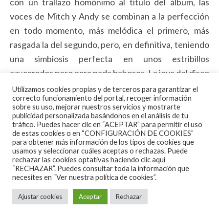
con un trallazo homónimo al título del álbum, las
voces de Mitch y Andy se combinan a la perfección
en todo momento, más melódica el primero, más
rasgada la del segundo, pero, en definitiva, teniendo
una simbiosis perfecta en unos estribillos
azucarados pero para nada babosos. La joya del disco
es su siguiente tema, «Evil Twin», un temazo directo
Utilizamos cookies propias y de terceros para garantizar el
correcto funcionamiento del portal, recoger información
a la yugular, poderoso, con cadencia old school 80’s y
sobre su uso, mejorar nuestros servicios y mostrarte
otro estribillo para enmarcar. Ahora que los italianos
publicidad personalizada basándonos en el análisis de tu
tráfico. Puedes hacer clic en “ACEPTAR” para permitir el uso
Maneskin han ganado Eurovisión… ¡¡¡pues aquí
de estas cookies o en “CONFIGURACIÓN DE COOKIES”
para obtener más información de los tipos de cookies que
tenéis otro tema perfecto para que el Rock’N’Roll
usamos y seleccionar cuáles aceptas o rechazas. Puede
sigan ganando adeptos en concursos mainstream
rechazar las cookies optativas haciendo clic aquí
“RECHAZAR”. Puedes consultar toda la información que
como éstos! Siguiendo con el tracklist, el disco está
necesites en
“Ver nuestra política de cookies”.
claramente estructurado como si de un vinilo se
Ajustar cookies
Aceptar
Rechazar
tratase pues las powerballads están situadas en
sexto lugar (final de la cara ‘A’), caso de «Anytime»