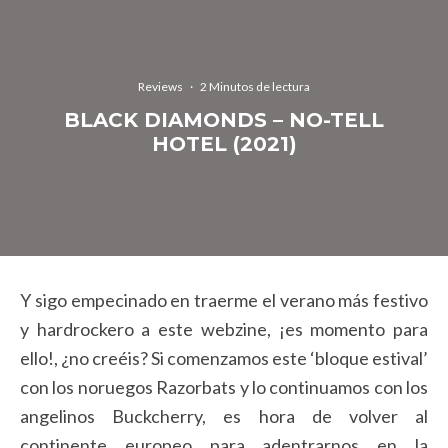
Reviews
·
2 Minutos de lectura
BLACK DIAMONDS – NO-TELL
HOTEL (2021)
Y sigo empecinado en traerme el verano más festivo
y hardrockero a este webzine, ¡es momento para
ello!, ¿no creéis? Si comenzamos este ‘bloque estival’
con los noruegos Razorbats y lo continuamos con los
angelinos Buckcherry, es hora de volver al
continente europeo para adentrarnos en la