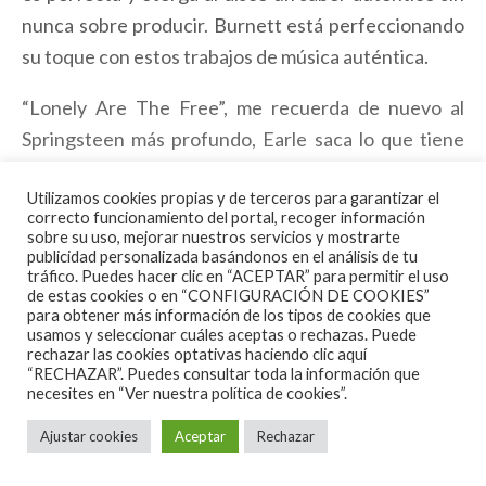
nunca sobre producir. Burnett está perfeccionando
su toque con estos trabajos de música auténtica.
“Lonely Are The Free”, me recuerda de nuevo al
Springsteen más profundo, Earle saca lo que tiene
en su interior y se acompaña de esa bella mandolina.
Utilizamos cookies propias y de terceros para garantizar el
correcto funcionamiento del portal, recoger información
La temática general del disco y según Earle trata
sobre su uso, mejorar nuestros servicios y mostrarte
sobre la muerte. Recordar que es la primera
publicidad personalizada basándonos en el análisis de tu
tráfico. Puedes hacer clic en “ACEPTAR” para permitir el uso
colección material original desde su disco del 2007,
de estas cookies o en “CONFIGURACIÓN DE COOKIES”
“Washington Square Serenade”
para obtener más información de los tipos de cookies que
usamos y seleccionar cuáles aceptas o rechazas. Puede
rechazar las cookies optativas haciendo clic aquí
“Heaven and Hell” comparte voces con su amada y
“RECHAZAR”. Puedes consultar toda la información que
necesites en
“Ver nuestra política de cookies”.
sigue con la misma dinámica, de temas lentos con
aura de misterio y de negrura. Siempre con un
Ajustar cookies
Aceptar
Rechazar
acompañamiento sobrio, adecuado, que nunca pisa