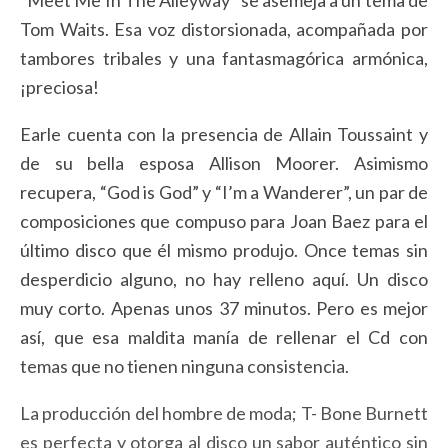
“Meet Me In The Alleyway” se asemeja a un tema de
Tom Waits. Esa voz distorsionada, acompañada por
tambores tribales y una fantasmagórica armónica,
¡preciosa!
Earle cuenta con la presencia de Allain Toussaint y
de su bella esposa Allison Moorer. Asimismo
recupera, “God is God” y “I’m a Wanderer”, un par de
composiciones que compuso para Joan Baez para el
último disco que él mismo produjo. Once temas sin
desperdicio alguno, no hay relleno aquí. Un disco
muy corto. Apenas unos 37 minutos. Pero es mejor
así, que esa maldita manía de rellenar el Cd con
temas que no tienen ninguna consistencia.
La producción del hombre de moda; T- Bone Burnett
es perfecta y otorga al disco un sabor auténtico sin