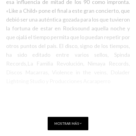
esa influencia de mitad de los 90 como impronta.
«Like a Child» pone el final a este gran concierto, que
debió ser una auténtica gozada para los que tuvieron
la fortuna de estar en Rocksound aquella noche y
que ojalá el tiempo permita que lo puedan repetir por
otros puntos del país. El disco, signo de los tiempos,
ha sido editado entre varios sellos, Spinda
Records,La Familia Revolución, Nimaya Records,
Discos Macarras, Violence in the veins, Dolader
Lightning Studio y Producciones Acaraperro
MOSTRAR MÁS