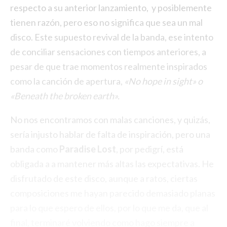
respecto a su anterior lanzamiento,
y posiblemente
tienen razón, pero eso no significa que sea un mal
disco. Este supuesto revival de la banda, ese intento
de conciliar sensaciones con tiempos anteriores, a
pesar de que trae momentos realmente inspirados
como la canción de apertura,
«No hope in sight» o
«Beneath the broken earth».
No nos encontramos con malas canciones, y quizás,
sería injusto hablar de falta de inspiración, pero una
banda como
Paradise Lost
, por pedigrí, está
obligada a a mantener más altas las expectativas. He
disfrutado de este disco, aunque a ratos, ciertas
composiciones me hayan parecido demasiado planas
para lo que espero de ellos, por lo que me da, que al
final, terminaré volviendo como hago siempre a