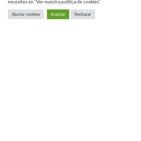
necesites en
“Ver nuestra política de cookies”.
Ajustar cookies
Aceptar
Rechazar
Reviews
·
2 Minutos de lectura
DAVID CROSS & ROBERT FRIPP –
STARLESS STARLIGHT (2015)
David Cross
fue
llamado en 1972 a
intentar reavivar el
sonido de los
King Crimson
. En un momento donde
Robert Fripp
conseguiría tener una de las bandas