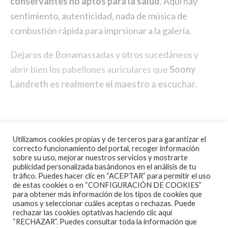
conservantes no aptos para la salud
. Aquí hay
sentimiento, autenticidad, nada de música de
combustión rápida para imprsionar a la galería.
Dejaros de Bonamassadas y otros sucedáneos y
abrir bien los pabellones auriculares que
Soony
Landreth es realmente el maestro a escuchar.
Utilizamos cookies propias y de terceros para garantizar el
correcto funcionamiento del portal, recoger información
sobre su uso, mejorar nuestros servicios y mostrarte
publicidad personalizada basándonos en el análisis de tu
tráfico. Puedes hacer clic en “ACEPTAR” para permitir el uso
de estas cookies o en “CONFIGURACIÓN DE COOKIES”
para obtener más información de los tipos de cookies que
usamos y seleccionar cuáles aceptas o rechazas. Puede
rechazar las cookies optativas haciendo clic aquí
“RECHAZAR”. Puedes consultar toda la información que