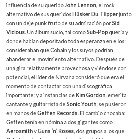
influencia de su querido
John Lennon
, el rock
alternativo de sus queridos
Hüsker Du
,
Flipper
junto
con un deje punk fruto de su admiración por
Sid
Vicious
. Un álbum sucio, tal como
Sub-Pop
quería y
donde habían depositado toda esperanza en ellos;
consideraban que Cobain y los suyos podrían
abanderar el movimiento alternativo. Después de
una gira relativamente provechosa y viéndose con
potencial, el líder de Nirvana consideró que era el
momento de contactar con una discográfica
importante; y a instancias de
Kim Gordon
, emérita
cantante y guitarrista de
Sonic Youth
, se pusieron
en manos de
Geffen Records
. El cambio chocaba:
Geffen tenía en nómina a dos gigantes como
Aerosmith
y
Guns ‘n’ Roses
, dos grupos a los que