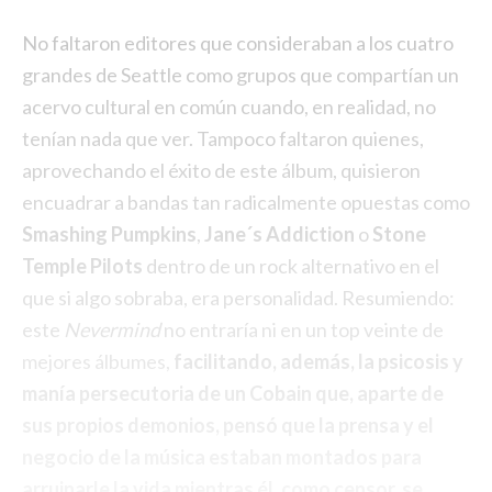
No faltaron editores que consideraban a los cuatro
grandes de Seattle como grupos que compartían un
acervo cultural en común cuando, en realidad, no
tenían nada que ver. Tampoco faltaron quienes,
aprovechando el éxito de este álbum, quisieron
encuadrar a bandas tan radicalmente opuestas como
Smashing Pumpkins
,
Jane´s Addiction
o
Stone
Temple Pilots
dentro de un rock alternativo en el
que si algo sobraba, era personalidad. Resumiendo:
este
Nevermind
no entraría ni en un top veinte de
mejores álbumes,
facilitando, además, la psicosis y
manía persecutoria de un Cobain que, aparte de
sus propios demonios, pensó que la prensa y el
negocio de la música estaban montados para
arruinarle la vida mientras él, como censor, se