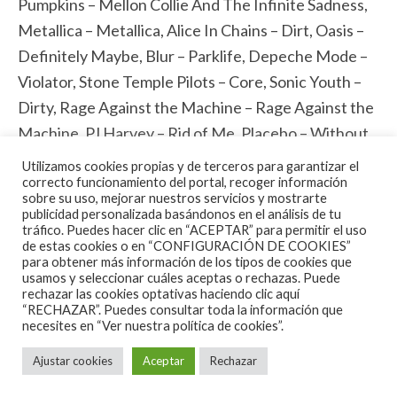
Pumpkins ‎– Mellon Collie And The Infinite Sadness,
Metallica – Metallica, Alice In Chains – Dirt, Oasis –
Definitely Maybe, Blur – Parklife, Depeche Mode –
Violator, Stone Temple Pilots – Core, Sonic Youth –
Dirty, Rage Against the Machine – Rage Against the
Machine, PJ Harvey – Rid of Me, Placebo – Without
You I’m Nothing.
Utilizamos cookies propias y de terceros para garantizar el
Por decir algunos que estarian en mi lista ganadora e
correcto funcionamiento del portal, recoger información
sobre su uso, mejorar nuestros servicios y mostrarte
imprescindible, aunque se que me dejo algunos que
publicidad personalizada basándonos en el análisis de tu
tráfico. Puedes hacer clic en “ACEPTAR” para permitir el uso
ahora mismo no me vienen a la mente, lo que si que
de estas cookies o en “CONFIGURACIÓN DE COOKIES”
esta claro que los 90 fue clave para lo que ahora se
para obtener más información de los tipos de cookies que
usamos y seleccionar cuáles aceptas o rechazas. Puede
llama musica Alternativa, alejandose de los horteras
rechazar las cookies optativas haciendo clic aquí
“RECHAZAR”. Puedes consultar toda la información que
80 y volviendose a acercar a los miticos 70.
necesites en
“Ver nuestra política de cookies”.
Aunque Bleach e In Utero estan ahí y son dos joyas
Ajustar cookies
Aceptar
Rechazar
posiblemente mas espontaneas y creativas, yo
pienso que NEVERMIND nos acerco el sonido duro