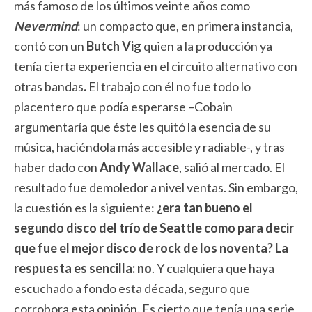
más famoso de los últimos veinte años como
Nevermind
: un compacto que, en primera instancia,
contó con un
Butch Vig
quien a la producción ya
tenía cierta experiencia en el circuito alternativo con
otras bandas
.
El trabajo con él no fue todo lo
placentero que podía esperarse –Cobain
argumentaría que éste les quitó la esencia de su
música, haciéndola más accesible y radiable-, y tras
haber dado con
Andy Wallace
, salió al mercado. El
resultado fue demoledor a nivel ventas. Sin embargo,
la cuestión es la siguiente:
¿era tan bueno el
segundo disco del trío de Seattle como para decir
que fue el mejor disco de rock de los noventa? La
respuesta es sencilla: no
. Y cualquiera que haya
escuchado a fondo esta década, seguro que
corrobora esta opinión. Es cierto que tenía una serie