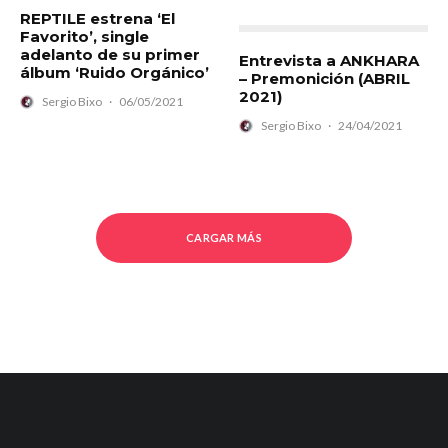
REPTILE estrena ‘El
Favorito’, single
adelanto de su primer
Entrevista a ANKHARA
álbum ‘Ruido Orgánico’
– Premonición (ABRIL
2021)
Sergio Bixo
·
06/05/2021
Sergio Bixo
·
24/04/2021
CARGAR MÁS