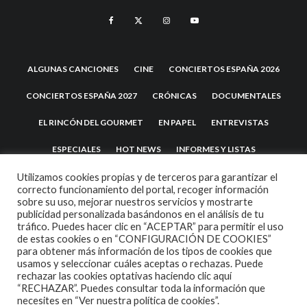
ALGUNAS CANCIONES
CINE
CONCIERTOS ESPAÑA 2026
CONCIERTOS ESPAÑA 2027
CRÓNICAS
DOCUMENTALES
EL RINCÓN DEL GOURMET
EN PAPEL
ENTREVISTAS
ESPECIALES
HOT NEWS
INFORMES Y LISTAS
LA TRASTIENDA
MIS DISCOS Y YO
NOTICIAS
OPINIÓN
Utilizamos cookies propias y de terceros para garantizar el
correcto funcionamiento del portal, recoger información
sobre su uso, mejorar nuestros servicios y mostrarte
REVIEWS
TEATRO
TU DISCO ME SUENA
publicidad personalizada basándonos en el análisis de tu
tráfico. Puedes hacer clic en “ACEPTAR” para permitir el uso
de estas cookies o en “CONFIGURACIÓN DE COOKIES”
para obtener más información de los tipos de cookies que
usamos y seleccionar cuáles aceptas o rechazas. Puede
rechazar las cookies optativas haciendo clic aquí
“RECHAZAR”. Puedes consultar toda la información que
necesites en
“Ver nuestra política de cookies”.