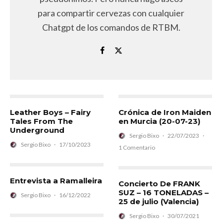
para compartir cervezas con cualquier
Chatgpt de los comandos de RTBM.
Leather Boys – Fairy
Crónica de Iron Maiden
Tales From The
en Murcia (20-07-23)
Underground
Sergio Bixo
·
22/07/2023
·
Sergio Bixo
·
17/10/2023
1 Comentario
Entrevista a Ramalleira
Concierto De FRANK
SUZ – 16 TONELADAS –
Sergio Bixo
·
16/12/2022
25 de julio (Valencia)
Sergio Bixo
·
30/07/2021