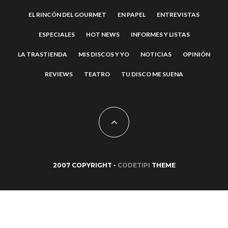
EL RINCÓN DEL GOURMET
EN PAPEL
ENTREVISTAS
ESPECIALES
HOT NEWS
INFORMES Y LISTAS
LA TRASTIENDA
MIS DISCOS Y YO
NOTICIAS
OPINIÓN
REVIEWS
TEATRO
TU DISCO ME SUENA
2007 COPYRIGHT -
CODETIPI
THEME