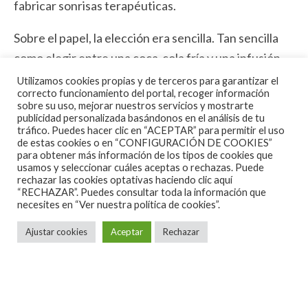
fabricar sonrisas terapéuticas.
Sobre el papel, la elección era sencilla. Tan sencilla
como elegir entre una coca-cola fría y una infusión
de valeriana en una tarde de festival. Pero… existe
Utilizamos cookies propias y de terceros para garantizar el
correcto funcionamiento del portal, recoger información
una fuerza más poderosa que los gustos musicales, la
sobre su uso, mejorar nuestros servicios y mostrarte
lógica o el libre albedrío: la insistencia familiar. Mi
publicidad personalizada basándonos en el análisis de tu
tráfico. Puedes hacer clic en “ACEPTAR” para permitir el uso
hermana y mi cuñado (grandes personas con un
de estas cookies o en “CONFIGURACIÓN DE COOKIES”
para obtener más información de los tipos de cookies que
gusto musical diametralmente opuesto al mío) llevan
usamos y seleccionar cuáles aceptas o rechazas. Puede
años ejerciendo a favor de El Kanka una labor
rechazar las cookies optativas haciendo clic aquí
“RECHAZAR”. Puedes consultar toda la información que
evangelizadora digna de las mejores órdenes
necesites en
“Ver nuestra política de cookies”.
misioneras. No hay casi reunión familiar en la que no
Ajustar cookies
Aceptar
Rechazar
aparezca alguna referencia al artista. De hecho, yo
jamás había escuchado las canciones del Kanka en
sus discos, únicamente las conocía interpretadas por
ellos en las sobremesas dominicales.