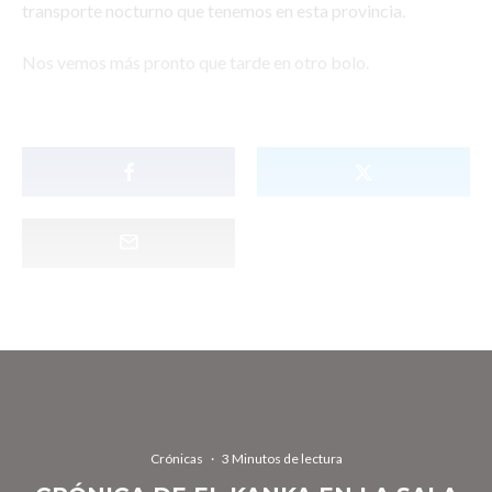
transporte nocturno que tenemos en esta provincia.
Nos vemos más pronto que tarde en otro bolo.
Crónicas
·
3 Minutos de lectura