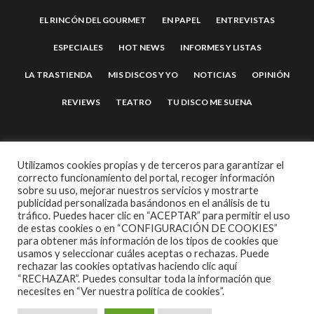
EL RINCÓN DEL GOURMET
EN PAPEL
ENTREVISTAS
ESPECIALES
HOT NEWS
INFORMES Y LISTAS
LA TRASTIENDA
MIS DISCOS Y YO
NOTICIAS
OPINIÓN
REVIEWS
TEATRO
TU DISCO ME SUENA
Utilizamos cookies propias y de terceros para garantizar el
correcto funcionamiento del portal, recoger información
sobre su uso, mejorar nuestros servicios y mostrarte
publicidad personalizada basándonos en el análisis de tu
tráfico. Puedes hacer clic en “ACEPTAR” para permitir el uso
de estas cookies o en “CONFIGURACIÓN DE COOKIES”
2007 COPYRIGHT -
CODETIPI
THEME
para obtener más información de los tipos de cookies que
usamos y seleccionar cuáles aceptas o rechazas. Puede
rechazar las cookies optativas haciendo clic aquí
“RECHAZAR”. Puedes consultar toda la información que
necesites en
“Ver nuestra política de cookies”.