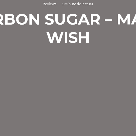
Reviews
·
1 Minuto de lectura
BON SUGAR – M
WISH