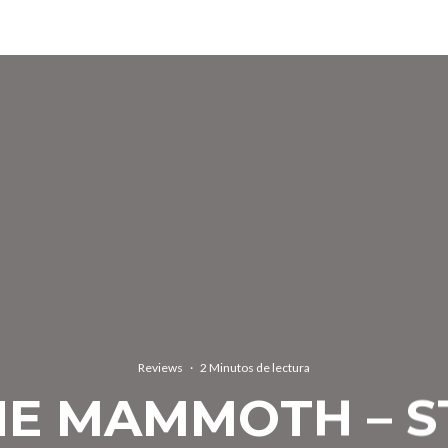
Reviews
·
2 Minutos de lectura
NE MAMMOTH – S