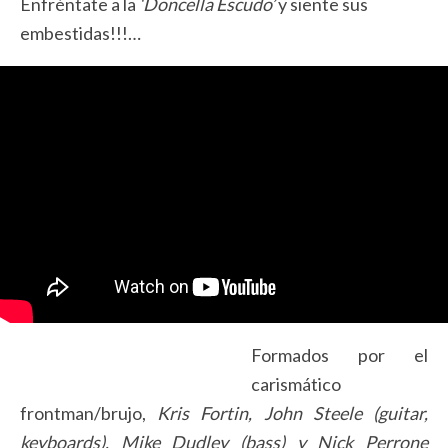
Enfréntate a la
‘Doncella Escudo’
y siente sus
embestidas!!!…
Formados por el
carismático
frontman/brujo,
Kris Fortin, John Steele (guitar,
keyboards), Mike Dudley (bass) y Nick Perrone