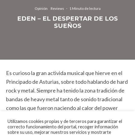
Opinión
Reviews
·
1 Minuto de lectura
EDEN – EL DESPERTAR DE LOS
SUEÑOS
Es curioso la gran activida musical que hierve en el
Principado de Asturias, sobre todo hablando de hard
rock y metal. Siempre ha tenido la zona tradición de
bandas de heavy metal tanto de sonido tradicional
como las que fueron naciendo al calor del power
metal y similares. Hoy llega el turno de Eden que no
Utilizamos cookies propias y de terceros para garantizar el
son unos novatos ni mucho menos. «El despertar de
correcto funcionamiento del portal, recoger información
sobre su uso, mejorar nuestros servicios y mostrarte
los sueños» es su quinto disco desde que llevan en la