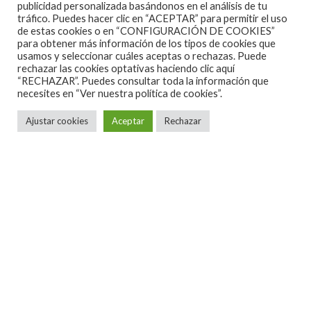
publicidad personalizada basándonos en el análisis de tu
pelea a pesar de una parada circunstancial en 2014.
tráfico. Puedes hacer clic en “ACEPTAR” para permitir el uso
de estas cookies o en “CONFIGURACIÓN DE COOKIES”
Lo suyo es el heavy metal que te puede recordar a
para obtener más información de los tipos de cookies que
usamos y seleccionar cuáles aceptas o rechazas. Puede
alguna que otra banda de la zona, quizás por la
rechazar las cookies optativas haciendo clic aquí
presencia de Rionda en la mezcla y masterización. El
“RECHAZAR”. Puedes consultar toda la información que
necesites en
“Ver nuestra política de cookies”.
caso es que suena muy bien este «El despertar de los
sueños». Melodía y fuerza arropadas por un muy
Ajustar cookies
Aceptar
Rechazar
buen sonido y unas canciones que cumplen las
expectativas puestas en este nuevo trabajo. Además
la banda ha contado con un puñado de
colaboraciones que dan más vida aún a la grabación,
entre ellos Isra Ramos vocalista de Avalanch (vuelta
a la conexión).
Aquí no hay trampa ni cartón. Guitarras poderosas,