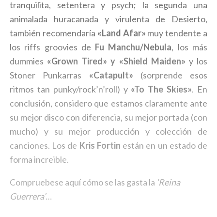
tranquilita, setentera y psych; la segunda una
animalada huracanada y virulenta de Desierto,
también recomendaría
«Land Afar»
muy tendente a
los riffs groovies de
Fu Manchu/Nebula
, los más
dummies
«Grown Tired» y «Shield Maiden»
y los
Stoner Punkarras
«Catapult»
(sorprende esos
ritmos tan punky/rock’n’roll) y
«To The Skies»
. En
conclusión, considero que estamos claramente ante
su mejor disco con diferencia, su mejor portada (con
mucho) y su mejor producción y colección de
canciones. Los de
Kris Fortin
están en un estado de
forma increible.
Compruebese aquí cómo se las gasta la
‘Reina
Guerrera’
…