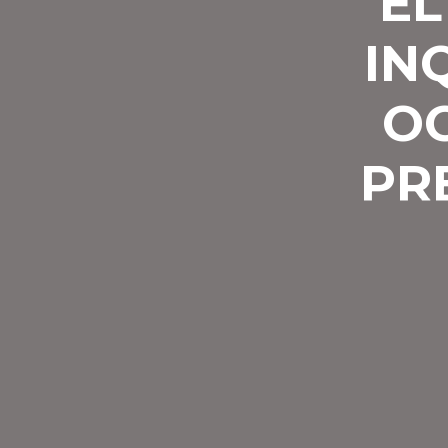
EL
IN
OC
PR