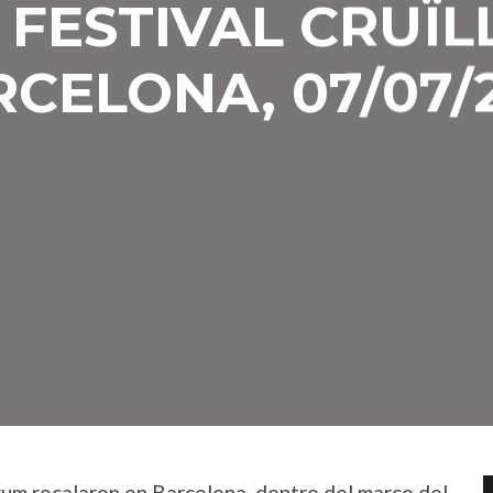
 FESTIVAL CRUÏL
CELONA, 07/07/
rum recalaron en Barcelona, dentro del marco del