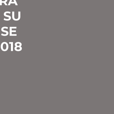
URA
 SU
 SE
018