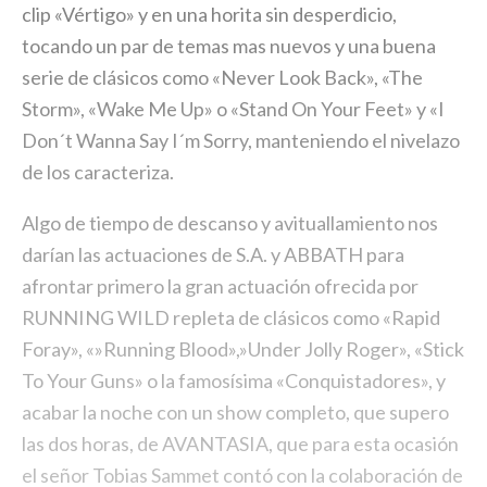
clip «Vértigo» y en una horita sin desperdicio,
tocando un par de temas mas nuevos y una buena
serie de clásicos como «Never Look Back», «The
Storm», «Wake Me Up» o «Stand On Your Feet» y «I
Don´t Wanna Say I´m Sorry, manteniendo el nivelazo
de los caracteriza.
Algo de tiempo de descanso y avituallamiento nos
darían las actuaciones de S.A. y ABBATH para
afrontar primero la gran actuación ofrecida por
RUNNING WILD repleta de clásicos como «Rapid
Foray», «»Running Blood»,»Under Jolly Roger», «Stick
To Your Guns» o la famosísima «Conquistadores», y
acabar la noche con un show completo, que supero
las dos horas, de AVANTASIA, que para esta ocasión
el señor Tobias Sammet contó con la colaboración de