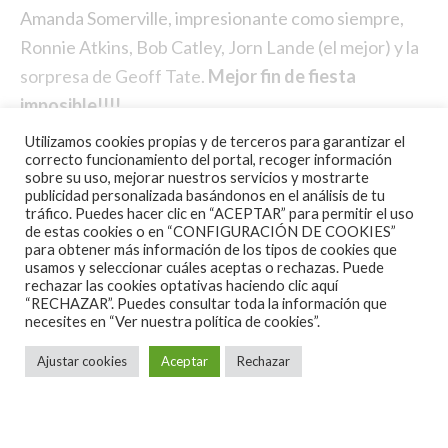
Amanda Somerville, impresionante como siempre,
Ronnie Atkins, Bob Catley, Jorn Lande (el mejor) y la
sorpresa de Geoff Tate.
Mejor fin de fiesta
imposible!!!!
Utilizamos cookies propias y de terceros para garantizar el
Texto: FerKiss
correcto funcionamiento del portal, recoger información
sobre su uso, mejorar nuestros servicios y mostrarte
Fotos:
Metalmaniac Allisul
publicidad personalizada basándonos en el análisis de tu
tráfico. Puedes hacer clic en “ACEPTAR” para permitir el uso
de estas cookies o en “CONFIGURACIÓN DE COOKIES”
para obtener más información de los tipos de cookies que
usamos y seleccionar cuáles aceptas o rechazas. Puede
rechazar las cookies optativas haciendo clic aquí
“RECHAZAR”. Puedes consultar toda la información que
necesites en
“Ver nuestra política de cookies”.
Ajustar cookies
Aceptar
Rechazar