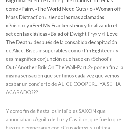
Nigthmare» entre tantos), mezclados con temas
como «Pain», «The World Need Guts» o «Woman off
Mass Distraction», siendo las mas aclamadas
«Poison» y «Feel My Frankenstein» y finalizando el
set con las clásicas «Balad of Dwight Fry» y «I Love
The Death» después de la consabida decapitación
de Alice. Bises insuperables como «I’m Eighteen» y
esa magnifica conjunción que hace en «School’s
Out/ Another Brik On The Wall-Part.2» ponen fin a la
misma sensación que sentimos cada vez que vemos
acabar un concierto de ALICE COOPER… YA SE HA
ACABADO???
Y como fin de fiesta los infalibles SAXON que
anunciaban «Aguila de Luz y Castillo», que fue lo que
hizo que empezaran con «Crusaders», su ultima