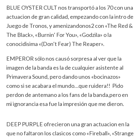
BLUE OYSTER CULT nos transportó a los 70 con una
actuacion de gran calidad, empezando con la intro de
Juego de Tronos, y amenizandonos2 con «The Red &
The Black», «Burnin’ For You», «Godzila» o la
conocidisima «(Don’t Fear) The Reaper».
EMPEROR sólo nos causó sorpresa al ver que la
imagen de la banda es la de cualquier asistente al
Primavera Sound, pero dando unos «bocinazos»
como si se acabara el mundo…que ruidera!! Pido
perdon de antemano a los fans de la banda,pero en
mi ignorancia esa fue la impresión que me dieron.
DEEP PURPLE ofrecieron una gran actuacion en la
que no faltaron los clasicos como «Fireball», «Strange