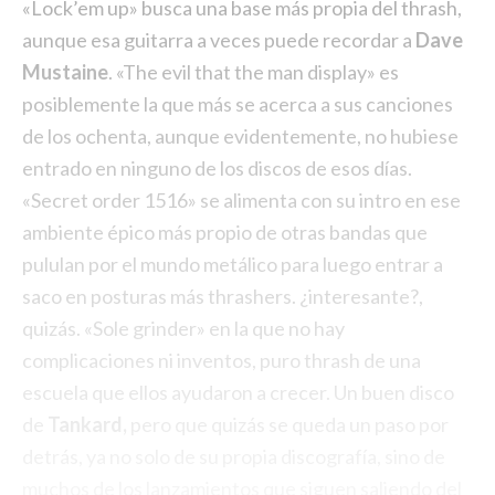
«Lock’em up» busca una base más propia del thrash,
aunque esa guitarra a veces puede recordar a
Dave
Mustaine
. «The evil that the man display» es
posiblemente la que más se acerca a sus canciones
de los ochenta, aunque evidentemente, no hubiese
entrado en ninguno de los discos de esos días.
«Secret order 1516» se alimenta con su intro en ese
ambiente épico más propio de otras bandas que
pululan por el mundo metálico para luego entrar a
saco en posturas más thrashers. ¿interesante?,
quizás. «Sole grinder» en la que no hay
complicaciones ni inventos, puro thrash de una
escuela que ellos ayudaron a crecer. Un buen disco
de
Tankard,
pero que quizás se queda un paso por
detrás, ya no solo de su propia discografía, sino de
muchos de los lanzamientos que siguen saliendo del