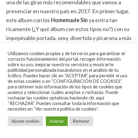
una de las giras más recomendables que vamos a
presenciar en nuestro país en 2017. En primer lugar,
este album con los
Homemade Sin
ya entra tan
ricamente (¿Y qué álbum con estos tipos no?) con su
impepinable portada, sexy, divertida y picarona a más
no poder. Cómo iba a fallar un disco de
Dan
con
Utilizamos cookies propias y de terceros para garantizar el
semejante ‘album cover’… ¿Y el cancionero?, ¡Dios!
correcto funcionamiento del portal, recoger información
¡es de fábula!, comenzando por el
sobre su uso, mejorar nuestros servicios y mostrarte
publicidad personalizada basándonos en el análisis de tu
intensísimo
«Shake It Til It’s Sore»
y finalizando con
tráfico. Puedes hacer clic en “ACEPTAR” para permitir el uso
de estas cookies o en “CONFIGURACIÓN DE COOKIES”
la clase de
«Bury Me Standing»
, los 13 temas, ¡13!
para obtener más información de los tipos de cookies que
son una cojonuda lección de Rock ‘Americana’ bien
usamos y seleccionar cuáles aceptas o rechazas. Puede
rechazar las cookies optativas haciendo clic aquí
entendida, con esos ramalazados al
Petty
más
“RECHAZAR”. Puedes consultar toda la información que
inspirado, con ciertos bríos al
Boss
y pinceladas de
necesites en
“Ver nuestra política de cookies”.
rock ‘aussie’ de la mano de
«Knocked Out Cold» e
Ajustar cookies
Aceptar
Rechazar
«It’s Allright».
¿Alguien puede resistirse a la energía
y el buen rollo de
«Licka Sense»
y
«Roll On