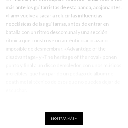
más ante los guitarristas de esta banda, acojonantes.
«I am» vuelve a sacar a relucir las influencias
neoclásicas de las guitarras, antes de entrar en
batalla con un ritmo descomunal y una sección
rítmica que construye un auténtico acorazado
imposible de desmembrar. «Advantdge of the
disadvantage» y «The heritage of the royal» ponen
punto y final a un disco demoledor, con unos músicos
increíbles, que han parido un pedazo de álbum de
death metal técnico de esos que no puedes dejar de
escuchar.
MOSTRAR MÁS