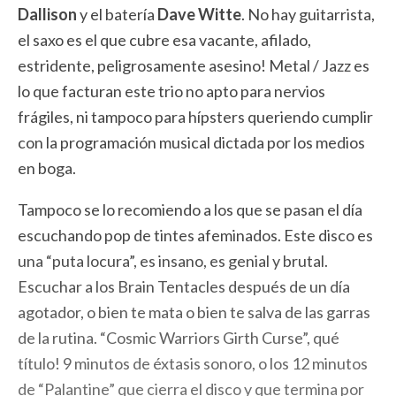
Dallison
y el batería
Dave Witte
. No hay guitarrista,
el saxo es el que cubre esa vacante, afilado,
estridente, peligrosamente asesino! Metal / Jazz es
lo que facturan este trio no apto para nervios
frágiles, ni tampoco para hípsters queriendo cumplir
con la programación musical dictada por los medios
en boga.
Tampoco se lo recomiendo a los que se pasan el día
escuchando pop de tintes afeminados. Este disco es
una “puta locura”, es insano, es genial y brutal.
Escuchar a los Brain Tentacles después de un día
agotador, o bien te mata o bien te salva de las garras
de la rutina. “Cosmic Warriors Girth Curse”, qué
título! 9 minutos de éxtasis sonoro, o los 12 minutos
de “Palantine” que cierra el disco y que termina por