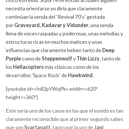
cinco estrellas. Si por referencias actuales alguien
necesita orientarse yo diría que claramente
continúan la senda del ‘Revival 70’s’ gestada
por
Graveyard, Kadavar y Vidunder
, una senda
llena de voces raspadas y poderosas, unas melodías y
estructuras ricas en muchos matices y unas
influencias que claramente beben tanto de
Deep
Purple
como de
Steppenwolf
y
Thin Lizzy
, tanto de
los
Hellacopters
más clásicos como de los
desarrollos ‘Space Rock’ de
Hawkwind
.
[youtube id=»Inll2pYWqPk» width=»620″
height=»360″]
Este sería uno de los casos en los que el sonido es tan
claramente reconocible que al primer segundo sabes
que son
Svartanatt
, tanto por la voz de
Jani