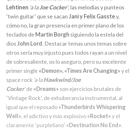
Lehtinen
‘a la
Joe Cocker
‘
, las melodías y punteos
‘twin guitar’ que se sacan
Jani y Felix Gasste
y,
cómo no, la gran presencia en primer plano de los
teclados de
Martin Borgh
siguiendo la estela del
dios
John Lord
. Destacar temas unos temas sobre
otros sería muy injusto pues todos rayan a un nivel
de sobresaliente, os lo aseguro, pero su excelente
primer single
«Demon», «Times Are Changing»
y el
space rock
‘a la
Hawkwind/Joe
Cocker
‘
de
«Dreams»
son ejercicios brutales de
‘Vintage Rock’, de exhuberancia instrumental, al
igual que el reposado
«Thunderbirds Whispering
Well»
, el adictivo y más explosivo
«Rocket»
y el
claramente ‘purpleliano’
«Destination No End»
.