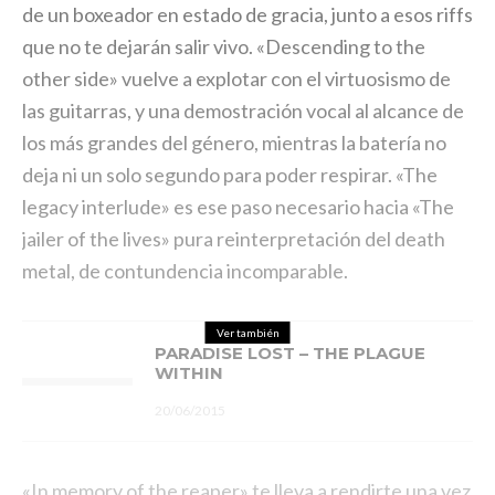
de un boxeador en estado de gracia, junto a esos riffs
que no te dejarán salir vivo. «Descending to the
other side» vuelve a explotar con el virtuosismo de
las guitarras, y una demostración vocal al alcance de
los más grandes del género, mientras la batería no
deja ni un solo segundo para poder respirar. «The
legacy interlude» es ese paso necesario hacia «The
jailer of the lives» pura reinterpretación del death
metal, de contundencia incomparable.
Ver también
PARADISE LOST – THE PLAGUE
WITHIN
20/06/2015
«In memory of the reaper» te lleva a rendirte una vez