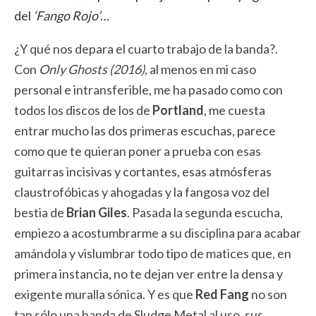
del
‘Fango Rojo’
…
¿Y qué nos depara el cuarto trabajo de la banda?.
Con
Only Ghosts (2016)
, al menos en mi caso
personal e intransferible, me ha pasado como con
todos los discos de los de
Portland
, me cuesta
entrar mucho las dos primeras escuchas, parece
como que te quieran poner a prueba con esas
guitarras incisivas y cortantes, esas atmósferas
claustrofóbicas y ahogadas y la fangosa voz del
bestia de
Brian Giles
. Pasada la segunda escucha,
empiezo a acostumbrarme a su disciplina para acabar
amándola y vislumbrar todo tipo de matices que, en
primera instancia, no te dejan ver entre la densa y
exigente muralla sónica. Y es que
Red Fang
no son
tan sólo una banda de Sludge Metal al uso, sus