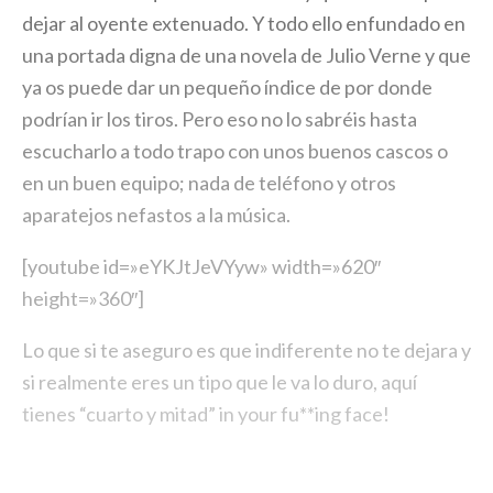
dejar al oyente extenuado. Y todo ello enfundado en
una portada digna de una novela de Julio Verne y que
ya os puede dar un pequeño índice de por donde
podrían ir los tiros. Pero eso no lo sabréis hasta
escucharlo a todo trapo con unos buenos cascos o
en un buen equipo; nada de teléfono y otros
aparatejos nefastos a la música.
[youtube id=»eYKJtJeVYyw» width=»620″
height=»360″]
Lo que si te aseguro es que indiferente no te dejara y
si realmente eres un tipo que le va lo duro, aquí
tienes “cuarto y mitad” in your fu**ing face!