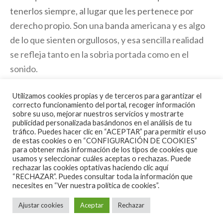
tenerlos siempre, al lugar que les pertenece por
derecho propio. Son una banda americana y es algo
de lo que sienten orgullosos, y esa sencilla realidad
se refleja tanto en la sobria portada como en el
sonido.
Sus canciones no cambian, no buscan caminos en los
Utilizamos cookies propias y de terceros para garantizar el
correcto funcionamiento del portal, recoger información
que no les iremos a dar el encuentro. El rock, el
sobre su uso, mejorar nuestros servicios y mostrarte
country, el folk, se dan la mano, el rock sureño como
publicidad personalizada basándonos en el análisis de tu
tráfico. Puedes hacer clic en “ACEPTAR” para permitir el uso
definición. Temas algunos más potentes como el
de estas cookies o en “CONFIGURACIÓN DE COOKIES”
inicial «Ramon Casiano» de guitarras poderosas, de
para obtener más información de los tipos de cookies que
usamos y seleccionar cuáles aceptas o rechazas. Puede
ritmos afilados y esa forma de cantar a lo
Neil Young,
rechazar las cookies optativas haciendo clic aquí
“RECHAZAR”. Puedes consultar toda la información que
«Darkened flags at the cup of dawn», que mantiene
necesites en
“Ver nuestra política de cookies”.
esas guitarras poderosas, marcando santo y seña,
Ajustar cookies
Aceptar
Rechazar
«Surrender under protest», directa, tan bella como
salvaje. Cambia el tiempo y se marcha hacia los