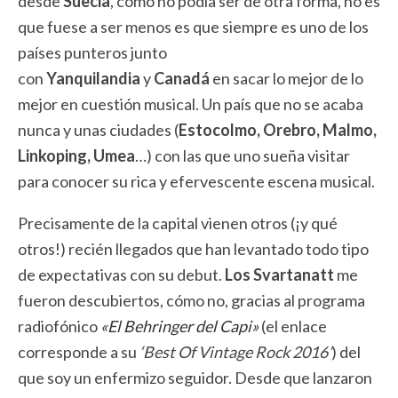
desde
Suecia
, como no podía ser de otra forma, no es
que fuese a ser menos es que siempre es uno de los
países punteros junto
con
Yanquilandia
y
Canadá
en sacar lo mejor de lo
mejor en cuestión musical. Un país que no se acaba
nunca y unas ciudades (
Estocolmo, Orebro, Malmo,
Linkoping, Umea
…) con las que uno sueña visitar
para conocer su rica y efervescente escena musical.
Precisamente de la capital vienen otros (¡y qué
otros!) recién llegados que han levantado todo tipo
de expectativas con su debut.
Los Svartanatt
me
fueron descubiertos, cómo no, gracias al programa
radiofónico
«El Behringer del Capi»
(el enlace
corresponde a su
‘Best Of Vintage Rock 2016’
) del
que soy un enfermizo seguidor. Desde que lanzaron