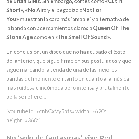
de
Brian Giles
. Sin embargo, cortes como
«Cut It
Short», «No Air»
y el pegadizo
«Not For
You»
muestran la cara más ‘amable’ y alternativa de
la banda con acercamientos claros a
Queen Of The
Stone Age
como en
«The Smell Of Sound»
.
En conclusión, un disco que no ha acusado el éxito
del anterior, que sigue firme en sus postulados y que
sigue marcando la senda de una de las mejores
bandas del momento en tanto en cuanto a la música
más ruidosa e incómoda pero intensa y brutalmente
bella se refiere…
[youtube id=»cnhCxVy5pfs» width=»620″
height=»360″]
No ‘solo de fantasmas’ vive
Red