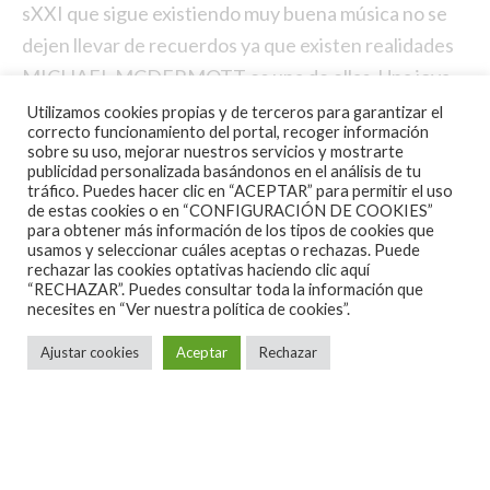
sXXI que sigue existiendo muy buena música no se
dejen llevar de recuerdos ya que existen realidades
MICHAEL MCDERMOTT es una de ellas. Una joya
este Willow Springs.
Utilizamos cookies propias y de terceros para garantizar el
correcto funcionamiento del portal, recoger información
sobre su uso, mejorar nuestros servicios y mostrarte
[youtube id=»5Cmz_R-jkeU» width=»620″
publicidad personalizada basándonos en el análisis de tu
height=»360″]
tráfico. Puedes hacer clic en “ACEPTAR” para permitir el uso
de estas cookies o en “CONFIGURACIÓN DE COOKIES”
para obtener más información de los tipos de cookies que
usamos y seleccionar cuáles aceptas o rechazas. Puede
rechazar las cookies optativas haciendo clic aquí
“RECHAZAR”. Puedes consultar toda la información que
necesites en
“Ver nuestra política de cookies”.
Ajustar cookies
Aceptar
Rechazar