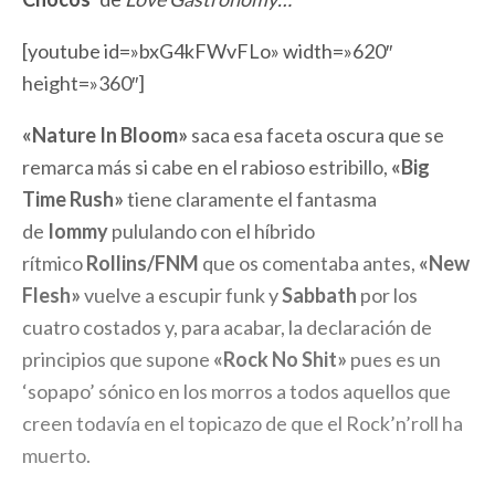
[youtube id=»bxG4kFWvFLo» width=»620″
height=»360″]
«Nature In Bloom»
saca esa faceta oscura que se
remarca más si cabe en el rabioso estribillo,
«Big
Time Rush»
tiene claramente el fantasma
de
Iommy
pululando con el híbrido
rítmico
Rollins/FNM
que os comentaba antes,
«New
Flesh»
vuelve a escupir funk y
Sabbath
por los
cuatro costados y, para acabar, la declaración de
principios que supone
«Rock No Shit»
pues es un
‘sopapo’ sónico en los morros a todos aquellos que
creen todavía en el topicazo de que el Rock’n’roll ha
muerto.