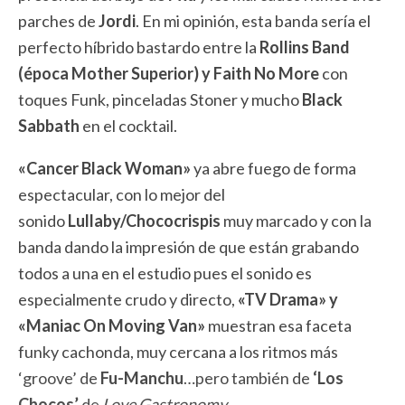
parches de
Jordi
. En mi opinión, esta banda sería el
perfecto híbrido bastardo entre la
Rollins Band
(época Mother Superior) y Faith No More
con
toques Funk, pinceladas Stoner y mucho
Black
Sabbath
en el cocktail.
«Cancer Black Woman»
ya abre fuego de forma
espectacular, con lo mejor del
sonido
Lullaby/Chococrispis
muy marcado y con la
banda dando la impresión de que están grabando
todos a una en el estudio pues el sonido es
especialmente crudo y directo,
«TV Drama» y
«Maniac On Moving Van»
muestran esa faceta
funky cachonda, muy cercana a los ritmos más
‘groove’ de
Fu-Manchu
…pero también de
‘Los
Chocos’
de
Love Gastronomy…