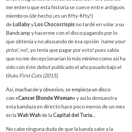
me entero que esta historia se cuece entre antiguos
miembros (de hecho ¡es un fifty-fifty!)
de
Lullaby
y
Los Chococrispis
no tardé en volar a
su
Bandcamp
y hacerme con el disco pagando por lo
que obtenía y no abusando de esa opción
‘name your
price’
, no!, yo tenía que pagar por esto! pues sabía
que no me decepcionarían lo más mínimo como así ha
sido con éste debut publicado el año pasado bajo el
título
First Cuts (2015)
.
Así,
machacón y obsesivo, se empieza un disco
con
«Cancer Blonde Woman»
y así lo demuestra
esta bandaza en directo hace poco menos de un mes
en la
Wah Wah
de la
Capital del Turia
…
No cabe ninguna duda de que la banda sabe a la