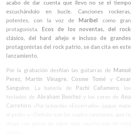
acabo de dar cuenta que llevo no se el tiempo
escuchándolo en bucle. Canciones rockeras,
potentes, con la voz de
Maribel
como gran
protagonista.
Ecos de los noventas, del rock
clásico, del hard añejo e incluso de grandes
protagonistas del rock patrio, se dan cita en este
lanzamiento.
Por la grabación desfilan las guitarras de
Manué
Perez, Martin Vinagre, Cosme Tomé
y
Cesar
Sanguino
. La batería de
Pachi Cañamero
, los
teclados de
Abraham Benítez
y los coros de
Ana
Carretero
. «Por la borda», «Encerrado», «jaque mate
al peón» y «Detrás» son las cuatro canciones, que te
dejan con ganas de saber más, mucho más de esta
gente.