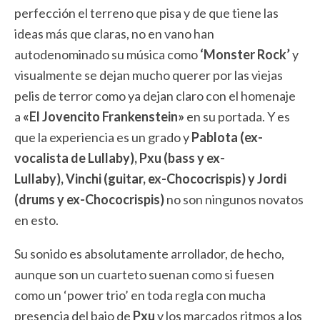
perfección el terreno que pisa y de que tiene las
ideas más que claras, no en vano han
autodenominado su música como
‘Monster Rock’
y
visualmente se dejan mucho querer por las viejas
pelis de terror como ya dejan claro con el homenaje
a
«El Jovencito Frankenstein»
en su portada. Y es
que la experiencia es un grado y
Pablota (ex-
vocalista de Lullaby), Pxu (bass y ex-
Lullaby),
Vinchi (guitar, ex-Chococrispis)
y Jordi
(drums y ex-Chococrispis)
no son ningunos novatos
en esto.
Su sonido es absolutamente arrollador, de hecho,
aunque son un cuarteto suenan como si fuesen
como un ‘power trio’ en toda regla con mucha
presencia del bajo de
Pxu
y los marcados ritmos a los