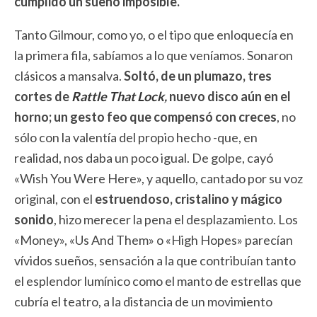
cumplido un sueño imposible.
Tanto Gilmour, como yo, o el tipo que enloquecía en
la primera fila, sabíamos a lo que veníamos. Sonaron
clásicos a mansalva.
Soltó, de un plumazo, tres
cortes de
Rattle That Lock
,
nuevo disco aún en el
horno; un gesto feo que compensó con creces
, no
sólo con la valentía del propio hecho -que, en
realidad, nos daba un poco igual. De golpe, cayó
«Wish You Were Here», y aquello, cantado por su voz
original, con el
estruendoso, cristalino y mágico
sonido
, hizo merecer la pena el desplazamiento. Los
«Money», «Us And Them» o «High Hopes» parecían
vívidos sueños, sensación a la que contribuían tanto
el esplendor lumínico como el manto de estrellas que
cubría el teatro, a la distancia de un movimiento