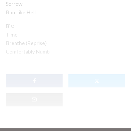
Sorrow
Run Like Hell
Bis:
Time
Breathe (Reprise)
Comfortably Numb