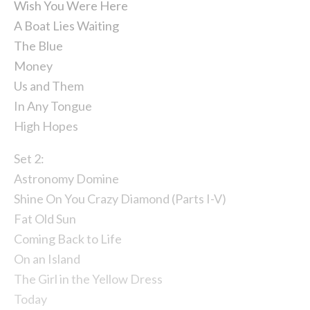
Wish You Were Here
A Boat Lies Waiting
The Blue
Money
Us and Them
In Any Tongue
High Hopes
Set 2:
Astronomy Domine
Shine On You Crazy Diamond (Parts I-V)
Fat Old Sun
Coming Back to Life
On an Island
The Girl in the Yellow Dress
Today