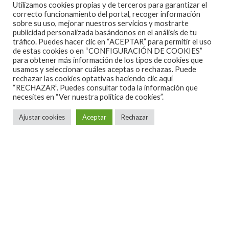
Utilizamos cookies propias y de terceros para garantizar el
Regret #9
correcto funcionamiento del portal, recoger información
sobre su uso, mejorar nuestros servicios y mostrarte
Lazarus
publicidad personalizada basándonos en el análisis de tu
tráfico. Puedes hacer clic en “ACEPTAR” para permitir el uso
Harmony Korine
de estas cookies o en “CONFIGURACIÓN DE COOKIES”
Ancestral
para obtener más información de los tipos de cookies que
usamos y seleccionar cuáles aceptas o rechazas. Puede
Happy Returns
rechazar las cookies optativas haciendo clic aquí
Ascendant Here On…
“RECHAZAR”. Puedes consultar toda la información que
necesites en
“Ver nuestra política de cookies”.
——
Temporal
Ajustar cookies
Aceptar
Rechazar
The Watchmaker
Sleep Together
——
The Sound of Muzak
Open Car
The Raven That Refused to Sing