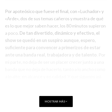
Por apoteósico que fuese el final, con «Luchador» y
«Arde», dos de sus temas cañeros y muestra de qué
es lo que mejor saben hacer, los 80 minutos supieron
a poco.
De tan divertido, dinámico y efectivo, el
show se quedó en un suspiro aunque, espero,
suficiente para convencer a primerizos de estar
ante una banda real, trabajadora y de talento
. Por
mi parte, no deja de ser un placer crecer junto a una
banda que no deja de hacerlo, tanto a lo ancho como
a lo alto; en alcance y en calidad. Y que sigamos así.
MOSTRAR MÁS