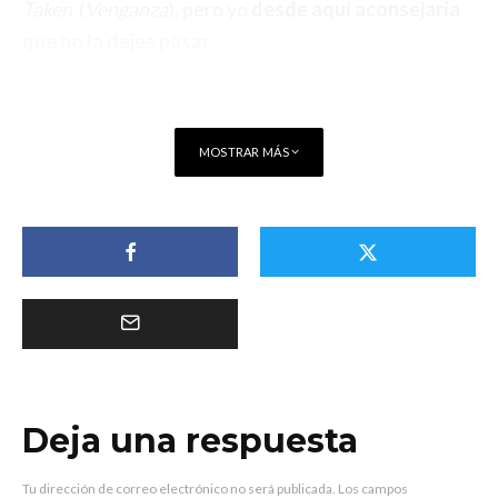
Taken
(
Venganza
), pero yo
desde aquí aconsejaría
que no la dejes pasar.
MOSTRAR MÁS
Deja una respuesta
Tu dirección de correo electrónico no será publicada.
Los campos