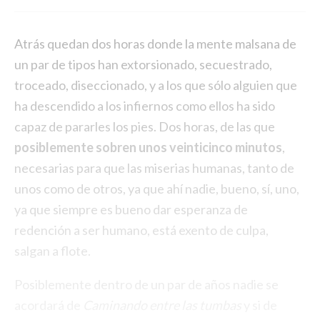
Atrás quedan dos horas donde la mente malsana de
un par de tipos han extorsionado, secuestrado,
troceado, diseccionado, y a los que sólo alguien que
ha descendido a los infiernos como ellos ha sido
capaz de pararles los pies. Dos horas, de las que
posiblemente sobren unos veinticinco minutos
,
necesarias para que las miserias humanas, tanto de
unos como de otros, ya que ahí nadie, bueno, sí, uno,
ya que siempre es bueno dar esperanza de
redención a ser humano, está exento de culpa,
salgan a flote.
Posiblemente dentro de un par de años nadie se
acordará de
Caminando entre las tumbas
y si de