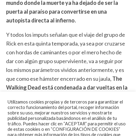
mundo donde la muerte ya ha dejado de ser la
puerta al paraíso para convertirse en una
autopista directa al infierno.
Y todos los imputs señalan que el viaje del grupo de
Rick en esta quinta temporada, ya sea por cruzarse
con hordas de caminantes o por el mero hecho de
dar con algún grupo superviviente, va a seguir por
los mismos parámetros vividos anteriormente, y es
que como ese hámster encerrado en su jaula,
The
Walking Dead está condenada a dar vueltas en la
rueda sin parar
.
Utilizamos cookies propias y de terceros para garantizar el
correcto funcionamiento del portal, recoger información
sobre su uso, mejorar nuestros servicios y mostrarte
publicidad personalizada basándonos en el análisis de tu
tráfico. Puedes hacer clic en “ACEPTAR” para permitir el uso
Sí, el arranque de la nueva temporada fue a lo grande
de estas cookies o en “CONFIGURACIÓN DE COOKIES”
y con
No Sanctuary
la serie recuperó la fuerza y
para obtener más información de los tipos de cookies que