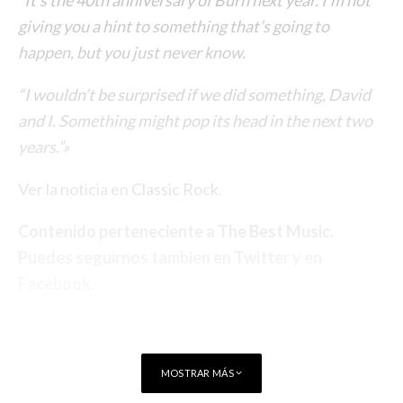
“It’s the 40th anniversary of Burn next year. I’m not
giving you a hint to something that’s going to
happen, but you just never know.
“I wouldn’t be surprised if we did something, David
and I. Something might pop its head in the next two
years.”»
Ver la noticia en
Classic Rock
.
Contenido perteneciente a
The Best Music
.
Puedes seguirnos tambien en
Twitter
y en
Facebook
.
MOSTRAR MÁS