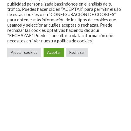
fecha elegida para que este The Manticore And
publicidad personalizada basándonos en el análisis de tu
others Horrors, el nuevo disco de Cradle Of Filth,
tráfico. Puedes hacer clic en “ACEPTAR” para permitir el uso
de estas cookies o en “CONFIGURACIÓN DE COOKIES”
salga a la venta, y ahora, desde Nuclear Blast
para obtener más información de los tipos de cookies que
usamos y seleccionar cuáles aceptas o rechazas. Puede
Records, desde hace unas horas, ya se tiene
rechazar las cookies optativas haciendo clic aquí
conocimiento de la lista de canciones que se van a
“RECHAZAR”. Puedes consultar toda la información que
necesites en
“Ver nuestra política de cookies”.
incluir en este nuevo disco:
Ajustar cookies
Aceptar
Rechazar
Cradle Of Filth
The Manticore And Others Horrors
Tracklist
01. The Unveiling Of O
02. The Abhorrent
03. For Your Vulgar Delectation
04. Illicitus
05. Manticore