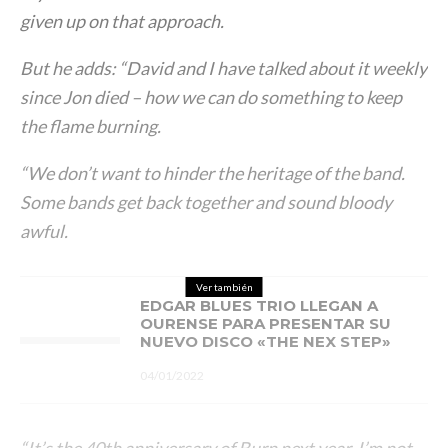
given up on that approach.
But he adds: “David and I have talked about it weekly
since Jon died – how we can do something to keep
the flame burning.
“We don’t want to hinder the heritage of the band.
Some bands get back together and sound bloody
awful.
Ver también
EDGAR BLUES TRIO LLEGAN A
OURENSE PARA PRESENTAR SU
NUEVO DISCO «THE NEX STEP»
04/01/2022