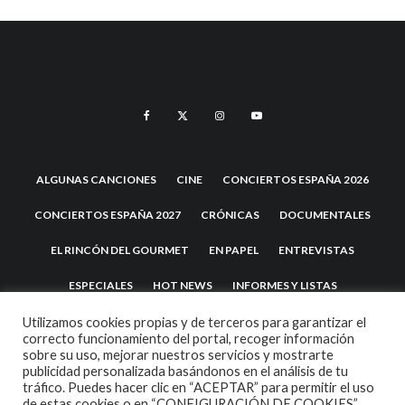
ALGUNAS CANCIONES
CINE
CONCIERTOS ESPAÑA 2026
CONCIERTOS ESPAÑA 2027
CRÓNICAS
DOCUMENTALES
EL RINCÓN DEL GOURMET
EN PAPEL
ENTREVISTAS
ESPECIALES
HOT NEWS
INFORMES Y LISTAS
LA TRASTIENDA
MIS DISCOS Y YO
NOTICIAS
OPINIÓN
Utilizamos cookies propias y de terceros para garantizar el
correcto funcionamiento del portal, recoger información
sobre su uso, mejorar nuestros servicios y mostrarte
REVIEWS
TEATRO
TU DISCO ME SUENA
publicidad personalizada basándonos en el análisis de tu
tráfico. Puedes hacer clic en “ACEPTAR” para permitir el uso
de estas cookies o en “CONFIGURACIÓN DE COOKIES”