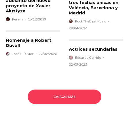
adelanto del nuevo
tres fechas únicas en
proyecto de Xavier
València, Barcelona y
Alustyza
Madrid
Perem
·
18/12/2013
Rock TheBestMusic
·
29/04/2026
Homenaje a Robert
Duvall
Actrices secundarias
José Luis Díez
·
27/02/2026
Eduardo Garrido
·
02/05/2025
CARGAR MÁS