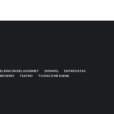
EL RINCÓN DEL GOURMET
EN PAPEL
ENTREVISTAS
REVIEWS
TEATRO
TU DISCO ME SUENA