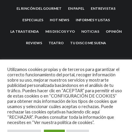
EL RINCÓN DEL GOURMET
EN PAPEL
ENTREVISTAS
ESPECIALES
HOT NEWS
INFORMES Y LISTAS
LA TRASTIENDA
MIS DISCOS Y YO
NOTICIAS
OPINIÓN
REVIEWS
TEATRO
TU DISCO ME SUENA
Utilizamos cookies propias y de terceros para garantizar el
correcto funcionamiento del portal, recoger información
sobre su uso, mejorar nuestros servicios y mostrarte
publicidad personalizada basándonos en el análisis de tu
tráfico. Puedes hacer clic en “ACEPTAR” para permitir el uso
de estas cookies o en “CONFIGURACIÓN DE COOKIES”
2007 COPYRIGHT -
CODETIPI
THEME
para obtener más información de los tipos de cookies que
usamos y seleccionar cuáles aceptas o rechazas. Puede
rechazar las cookies optativas haciendo clic aquí
“RECHAZAR”. Puedes consultar toda la información que
necesites en
“Ver nuestra política de cookies”.