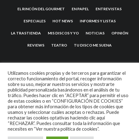
EL RINCÓN DEL GOURMET
EN PAPEL
ENTREVISTAS
ESPECIALES
HOT NEWS
INFORMES Y LISTAS
LA TRASTIENDA
MIS DISCOS Y YO
NOTICIAS
OPINIÓN
REVIEWS
TEATRO
TU DISCO ME SUENA
Utilizamos cookies propias y de terceros para garantizar el
correcto funcionamiento del portal, recoger información
sobre su uso, mejorar nuestros servicios y mostrarte
publicidad personalizada basándonos en el análisis de tu
tráfico. Puedes hacer clic en “ACEPTAR” para permitir el uso
de estas cookies o en “CONFIGURACIÓN DE COOKIES”
2007 COPYRIGHT -
CODETIPI
THEME
para obtener más información de los tipos de cookies que
usamos y seleccionar cuáles aceptas o rechazas. Puede
rechazar las cookies optativas haciendo clic aquí
“RECHAZAR”. Puedes consultar toda la información que
necesites en
“Ver nuestra política de cookies”.