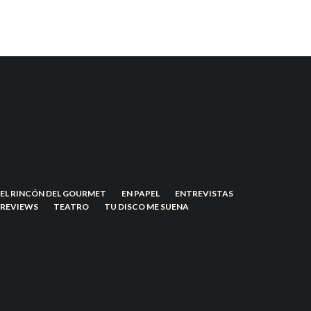
EL RINCÓN DEL GOURMET
EN PAPEL
ENTREVISTAS
REVIEWS
TEATRO
TU DISCO ME SUENA