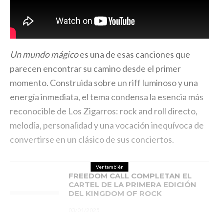
Un mundo mágico
es una de esas canciones que
parecen encontrar su camino desde el primer
momento. Construida sobre un riff luminoso y una
energía inmediata, el tema condensa la esencia más
reconocible de Los Zigarros: rock and roll directo,
melodía, personalidad y una vocación inequívoca de
convertirse en un clásico de sus conciertos.
Ver también
FREEDOM CALL COMPLETAN EL
CARTEL DE LA PRIMERA EDICIÓN
DEL KINGDOM OF ROCK
03/01/2025