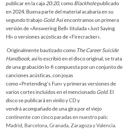
publicar en la caja
20:20
, como
Blackhole
publicado
en 2024. Buena parte del material acabaría en su
segundo trabajo
Gold
. Así encontramos un primera
versión de
«
Answering Bell
»
titulada
«
J
ust Saying
Hi
»
o versiones acústicas de
«
Firecracker
»
.
Originalmente bautizado como
The Career Suicide
Handbook
, así lo escribió en el disco original, se trata
de una grabación lo-fi compuesta por un conjunto de
canciones acústicas, con joyas
como
«
Pretending’s Fun
»
y primeras versiones de
varios cortes incluidos en el mencionado
Gold
. El
disco se publicará en vinilo y CD y
vendrá acompañado de una gira por el viejo
continente con cinco paradas en nuestro país:
Madrid, Barcelona, Granada, Zaragoza y Valencia.