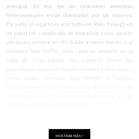
principal. En ese eje las relaciones amorosas
heterosexuales están dominadas por las mujeres.
Para ello, el reparto es acertado con Riley Keough en
un papel tan complicado de empatizar como aquella
psicópata asesina en
«El diablo a todas horas»
y al
británico Sam Claflin, cuya fama se cimentó en la
saga de “Los juegos del hambre”. Entre los
secundarios, unos intérpretes jóvenes y atractivos y
como punto veterano Tom Wright y Timothy
Olyphant que consiguen una serie entretenida con
virtudes pero con unos cuantos defectos en su
trama que lastran el resultado final.
MOSTRAR MÁS