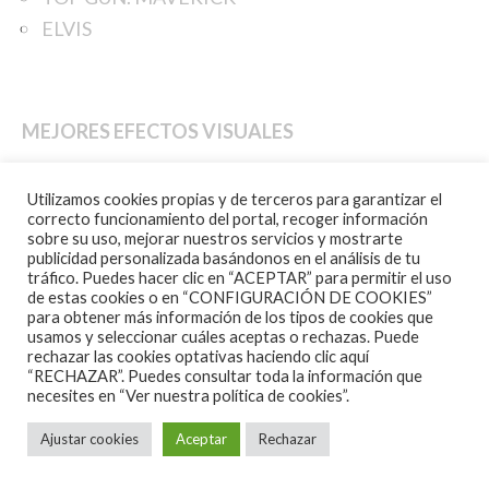
ELVIS
MEJORES EFECTOS VISUALES
Parece improbable que alguien pueda competir con
Utilizamos cookies propias y de terceros para garantizar el
el despliegue de “Avatar: el sentido del agua”.
correcto funcionamiento del portal, recoger información
sobre su uso, mejorar nuestros servicios y mostrarte
publicidad personalizada basándonos en el análisis de tu
tráfico. Puedes hacer clic en “ACEPTAR” para permitir el uso
de estas cookies o en “CONFIGURACIÓN DE COOKIES”
SIN NOVEDAD EN EL FRENTE
para obtener más información de los tipos de cookies que
usamos y seleccionar cuáles aceptas o rechazas. Puede
AVATAR. EL SENTIDO DEL AGUA
rechazar las cookies optativas haciendo clic aquí
“RECHAZAR”. Puedes consultar toda la información que
THE BATMAN
necesites en
“Ver nuestra política de cookies”.
BLACK PANTHER. WAKANDA FOREVER
Ajustar cookies
Aceptar
Rechazar
TOP GUN. MAVERICK