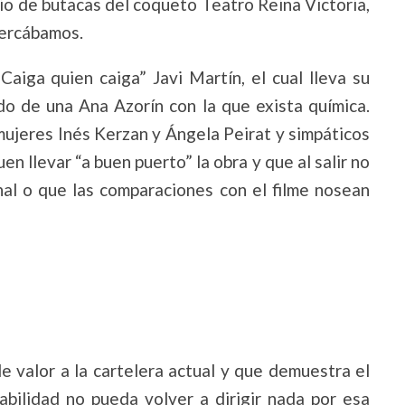
io de butacas del coqueto Teatro Reina Victoria,
cercábamos.
aiga quien caiga” Javi Martín, el cual lleva su
o de una Ana Azorín con la que exista química.
mujeres Inés Kerzan y Ángela Peirat y simpáticos
n llevar “a buen puerto” la obra y que al salir no
nal o que las comparaciones con el filme nosean
 valor a la cartelera actual y que demuestra el
bilidad no pueda volver a dirigir nada por esa