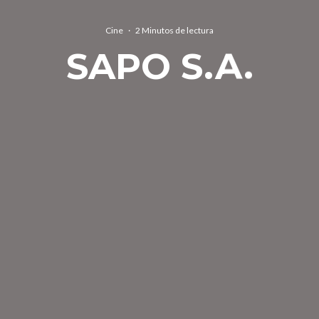
Cine
·
2 Minutos de lectura
SAPO S.A.