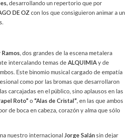
res,
desarrollando un repertorio que por
GO DE OZ
con los que consiguieron animar a un
s.
y
Ramos
, dos grandes de la escena metalera
nte intercalando temas de
ALQUIMIA
y de
ambos. Este binomio musical cargado de empatía
esional como por las bromas que desarrollaron
as carcajadas en el público, sino aplausos en las
Papel Roto”
o
“Alas de Cristal”
, en las que ambos
abor de boca en cabeza, corazón y alma que sólo
 nuestro internacional
Jorge Salán
sin dejar