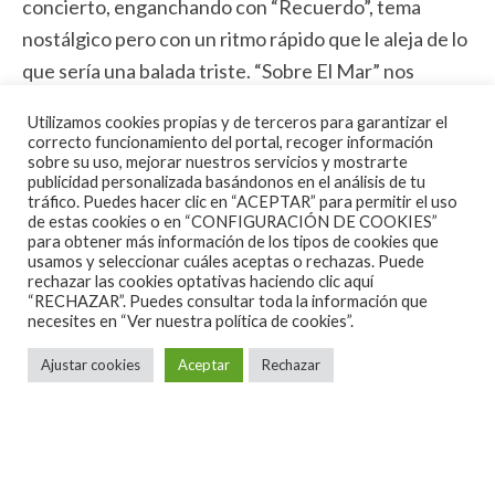
concierto, enganchando con “Recuerdo”, tema
nostálgico pero con un ritmo rápido que le aleja de lo
que sería una balada triste. “Sobre El Mar” nos
traslada al mito de Ícaro, al igual que el tema que
Utilizamos cookies propias y de terceros para garantizar el
podemos ver en videoclip “Inmortal” nos lleva a
correcto funcionamiento del portal, recoger información
sobre su uso, mejorar nuestros servicios y mostrarte
Platón y el Mito de la Caverna, según la visión de
publicidad personalizada basándonos en el análisis de tu
Meteórica Films, que fueron los encargados de
tráfico. Puedes hacer clic en “ACEPTAR” para permitir el uso
de estas cookies o en “CONFIGURACIÓN DE COOKIES”
rodar el video en la Ciudad de la Cultura de Santiago
para obtener más información de los tipos de cookies que
de Compostela.
usamos y seleccionar cuáles aceptas o rechazas. Puede
rechazar las cookies optativas haciendo clic aquí
“RECHAZAR”. Puedes consultar toda la información que
“A Cada Paso” es el corte lento del disco pero con
necesites en
“Ver nuestra política de cookies”.
abundancia de guitarras para acompañar a la voz de
Ajustar cookies
Aceptar
Rechazar
Pedro Regueira. Continúa el disco con “Avanzo”,
tema veterano que tiene su germen por la época de
Eco y que ve la luz ahora para llenarnos de su
positividad. El tema “Sólo Algunas Veces”, otro tema