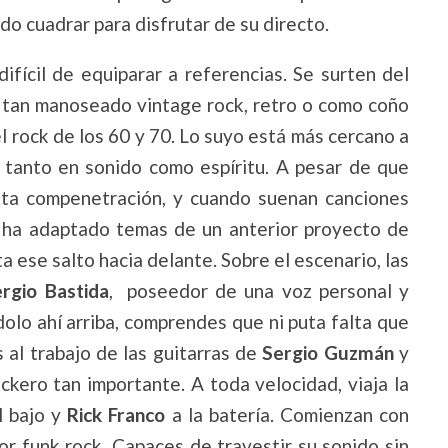
do cuadrar para disfrutar de su directo.
ifícil de equiparar a referencias. Se surten del
el tan manoseado vintage rock, retro o como coño
l rock de los 60 y 70. Lo suyo está más cercano a
, tanto en sonido como espíritu. A pesar de que
ota compenetración, y cuando suenan canciones
 ha adaptado temas de un anterior proyecto de
ota ese salto hacia delante. Sobre el escenario, las
rgio Bastida
, poseedor de una voz personal y
dolo ahí arriba, comprendes que ni puta falta que
 al trabajo de las guitarras de
Sergio Guzmán
y
kero tan importante. A toda velocidad, viaja la
l bajo y
Rick Franco
a la batería. Comienzan con
r funk rock. Capaces de travestir su sonido sin