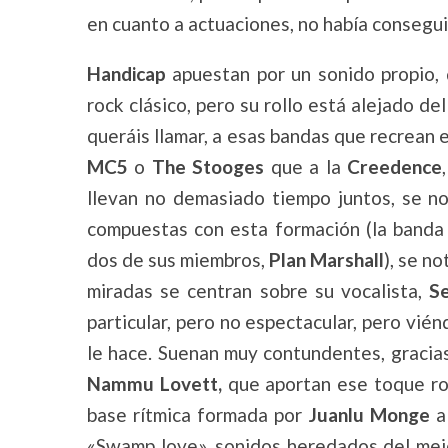
en cuanto a actuaciones, no había consegui
Handicap
apuestan por un sonido propio, d
rock clásico, pero su rollo está alejado d
queráis llamar, a esas bandas que recrean e
MC5
o
The Stooges
que a la
Creedence
llevan no demasiado tiempo juntos, se n
compuestas con esta formación (la banda
dos de sus miembros,
Plan Marshall
), se n
miradas se centran sobre su vocalista,
Se
particular, pero no espectacular, pero vién
le hace. Suenan muy contundentes, gracias
Nammu Lovett,
que aportan ese toque roc
base rítmica formada por
Juanlu Monge
a
«Swamp love», sonidos heredados del mejo