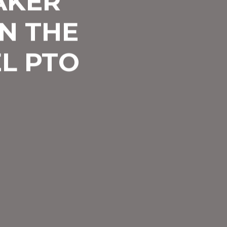
AKER
N THE
L PTO