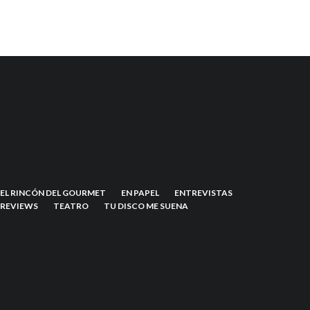
EL RINCÓN DEL GOURMET
EN PAPEL
ENTREVISTAS
REVIEWS
TEATRO
TU DISCO ME SUENA