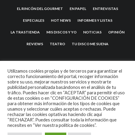
EL RINCÓN DEL GOURMET
EN PAPEL
ENTREVISTAS
ESPECIALES
HOT NEWS
INFORMES Y LISTAS
LA TRASTIENDA
MIS DISCOS Y YO
NOTICIAS
OPINIÓN
REVIEWS
TEATRO
TU DISCO ME SUENA
Utilizamos cookies propias y de terceros para garantizar el
correcto funcionamiento del portal, recoger información
sobre su uso, mejorar nuestros servicios y mostrarte
publicidad personalizada basándonos en el análisis de tu
tráfico. Puedes hacer clic en “ACEPTAR” para permitir el uso
de estas cookies o en “CONFIGURACIÓN DE COOKIES”
2007 COPYRIGHT -
CODETIPI
THEME
para obtener más información de los tipos de cookies que
usamos y seleccionar cuáles aceptas o rechazas. Puede
rechazar las cookies optativas haciendo clic aquí
“RECHAZAR”. Puedes consultar toda la información que
necesites en
“Ver nuestra política de cookies”.