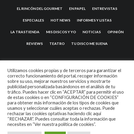
EL RINCÓN DEL GOURMET
EN PAPEL
ENTREVISTAS
ESPECIALES
HOT NEWS
INFORMES Y LISTAS
LA TRASTIENDA
MIS DISCOS Y YO
NOTICIAS
OPINIÓN
REVIEWS
TEATRO
TU DISCO ME SUENA
Utilizamos cookies propias y de terceros para garantizar el
correcto funcionamiento del portal, recoger información
sobre su uso, mejorar nuestros servicios y mostrarte
publicidad personalizada basándonos en el análisis de tu
tráfico. Puedes hacer clic en “ACEPTAR” para permitir el uso
de estas cookies o en “CONFIGURACIÓN DE COOKIES”
2007 COPYRIGHT -
CODETIPI
THEME
para obtener más información de los tipos de cookies que
usamos y seleccionar cuáles aceptas o rechazas. Puede
rechazar las cookies optativas haciendo clic aquí
“RECHAZAR”. Puedes consultar toda la información que
necesites en
“Ver nuestra política de cookies”.