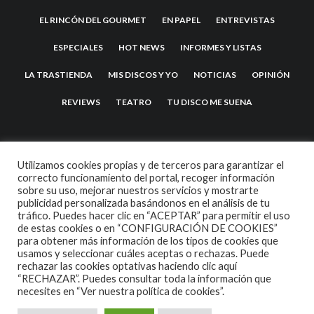
EL RINCÓN DEL GOURMET
EN PAPEL
ENTREVISTAS
ESPECIALES
HOT NEWS
INFORMES Y LISTAS
LA TRASTIENDA
MIS DISCOS Y YO
NOTICIAS
OPINIÓN
REVIEWS
TEATRO
TU DISCO ME SUENA
Utilizamos cookies propias y de terceros para garantizar el
correcto funcionamiento del portal, recoger información
sobre su uso, mejorar nuestros servicios y mostrarte
publicidad personalizada basándonos en el análisis de tu
tráfico. Puedes hacer clic en “ACEPTAR” para permitir el uso
de estas cookies o en “CONFIGURACIÓN DE COOKIES”
2007 COPYRIGHT -
CODETIPI
THEME
para obtener más información de los tipos de cookies que
usamos y seleccionar cuáles aceptas o rechazas. Puede
rechazar las cookies optativas haciendo clic aquí
“RECHAZAR”. Puedes consultar toda la información que
necesites en
“Ver nuestra política de cookies”.