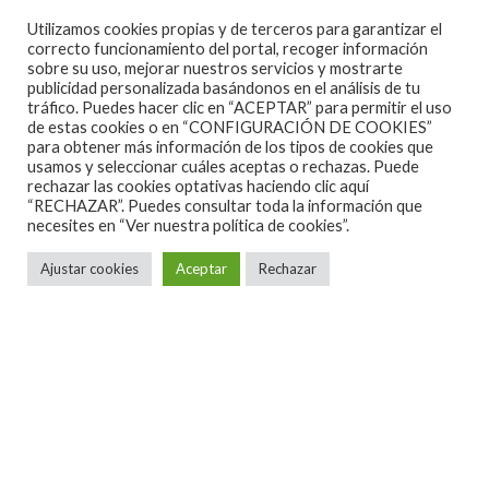
indiferentes, porque material tienen de sobra para
Utilizamos cookies propias y de terceros para garantizar el
quemar cualquier garito en el que se pongan por
correcto funcionamiento del portal, recoger información
sobre su uso, mejorar nuestros servicios y mostrarte
delante. Colegas de nuestro rocker
Star Mafia Boy,
publicidad personalizada basándonos en el análisis de tu
seria un buen cartel para disfrutar en nuestra salas.
tráfico. Puedes hacer clic en “ACEPTAR” para permitir el uso
de estas cookies o en “CONFIGURACIÓN DE COOKIES”
Amiguetes, es solo puro y puto rock and roll, pero
para obtener más información de los tipos de cookies que
como me gusta.
usamos y seleccionar cuáles aceptas o rechazas. Puede
rechazar las cookies optativas haciendo clic aquí
“RECHAZAR”. Puedes consultar toda la información que
necesites en
“Ver nuestra política de cookies”.
Ajustar cookies
Aceptar
Rechazar