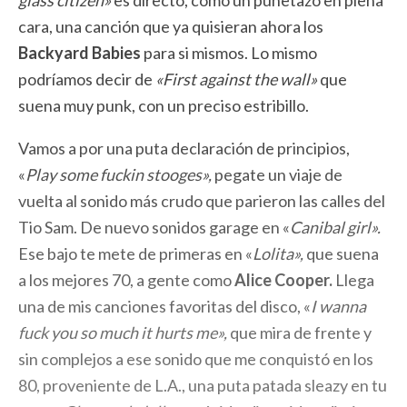
glass citizen»
es directo, como un puñetazo en plena
cara, una canción que ya quisieran ahora los
Backyard Babies
para si mismos. Lo mismo
podríamos decir de
«First against the wall»
que
suena muy punk, con un preciso estribillo.
Vamos a por una puta declaración de principios,
«
Play some fuckin stooges»,
pegate un viaje de
vuelta al sonido más crudo que parieron las calles del
Tio Sam. De nuevo sonidos garage en «
Canibal girl».
Ese bajo te mete de primeras en «
Lolita»,
que suena
a los mejores 70, a gente como
Alice Cooper.
Llega
una de mis canciones favoritas del disco, «
I wanna
fuck you so much it hurts me»,
que mira de frente y
sin complejos a ese sonido que me conquistó en los
80, proveniente de L.A., una puta patada sleazy en tu