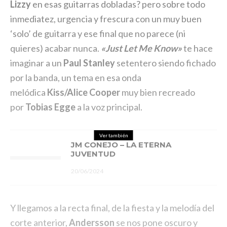
Lizzy
en esas guitarras dobladas? pero sobre todo
inmediatez, urgencia y frescura con un muy buen
‘solo’ de guitarra y ese final que no parece (ni
quieres) acabar nunca.
«Just Let Me Know»
te hace
imaginar a un
Paul Stanley
setentero siendo fichado
por la banda, un tema en esa onda
melódica
Kiss/Alice Cooper
muy bien recreado
por
Tobias Egge
a la voz principal.
Ver también
JM CONEJO – LA ETERNA
JUVENTUD
20/06/2024
Y llegamos a la recta final, de la fiesta y la melodía del
corte anterior,
Andersson
se nos pone oscuro y