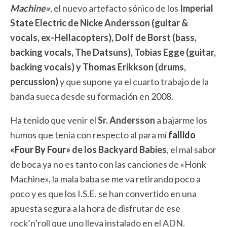
Machine»
, el nuevo artefacto sónico de los
Imperial
State Electric de Nicke Andersson (guitar &
vocals, ex-Hellacopters), Dolf de Borst (bass,
backing vocals, The Datsuns), Tobias Egge (guitar,
backing vocals) y Thomas Erikkson (drums,
percussion)
y que supone ya el cuarto trabajo de la
banda sueca desde su formación en 2008.
Ha tenido que venir el
Sr. Andersson
a bajarme los
humos que tenía con respecto al para mí
fallido
«Four By Four»
de los Backyard Babies
, el mal sabor
de boca ya no es tanto con las canciones de «Honk
Machine», la mala baba se me va retirando poco a
poco y es que los I.S.E. se han convertido en una
apuesta segura a la hora de disfrutar de ese
rock’n’roll que uno lleva instalado en el ADN.