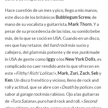
Hace cuestión de un mes y pico, llego a mis manos,
este disco de los británicos
Bubblegum Screw,
de
mano de su vocalista y guitarrista,
Mark Thorn.
Y a
pesar de su procedencia de las islas, su sonido bebe
más, de lo que se coció en USA. Cuando en un disco,
ves que hay retazos del
hard rock
más sucio y
callejero, del
glam
más potente y de ese
punk
made
in USA de gente como
Iggy
o los
New York Dolls,
es
complicado no caer rendido ante lo que ofrecen en
este «
Filthy! Rich! Lolitas!»
,
Mark, Zuri, Zach, Seb
y
Ken.
Un disco frenético y vicioso, lleno de rock and
roll y actitud, que se abre con «
Death by police»,
con
sabor al
garage rock
más rabioso. Ojo a las guitarras
de
«Tura Satana»,
puro hard rock and roll. «
Second