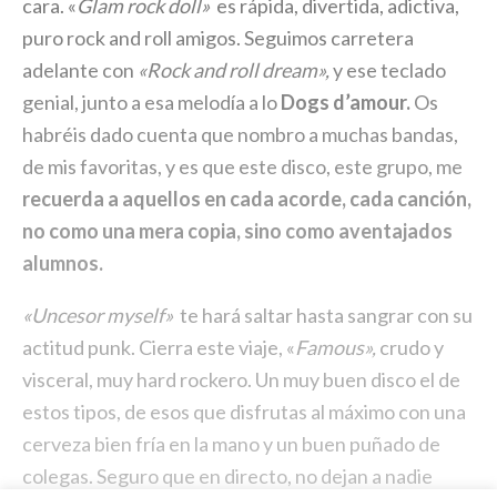
cara. «
Glam rock doll»
es rápida, divertida, adictiva,
puro rock and roll amigos. Seguimos carretera
adelante con
«Rock and roll dream»,
y ese teclado
genial, junto a esa melodía a lo
Dogs d’amour.
Os
habréis dado cuenta que nombro a muchas bandas,
de mis favoritas, y es que este disco, este grupo, me
recuerda a aquellos en cada acorde, cada canción,
no como una mera copia, sino como aventajados
alumnos.
«Uncesor myself»
te hará saltar hasta sangrar con su
actitud punk. Cierra este viaje, «
Famous»,
crudo y
visceral, muy hard rockero. Un muy buen disco el de
estos tipos, de esos que disfrutas al máximo con una
cerveza bien fría en la mano y un buen puñado de
colegas. Seguro que en directo, no dejan a nadie