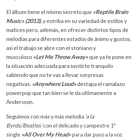
El álbum tiene el mismo secreto que
«Reptile Brain
Music» (2013)
, y estriba en su variedad de estilos y
matices pero, además, en ofrecer distintos tipos de
melodías para diferentes estados de ánimo y gustos,
así el trabajo se abre con el stoniano y
musculoso
«Let Me Throw Away»
que ya te pone en
la situación adecuada para sentirte tranquilo
sabiendo que no te vas a llevar sorpresas
negativas.
«Anywhere Loud»
destapa el ramalazo
powerpop que tan bien se le da ultimamente a
Andersson.
Seguimos con más y más melodía
‘a la
Byrds/Beatles’
con el delicado y campestre 1º
single
«All Over My Head»
para dar paso a la voz