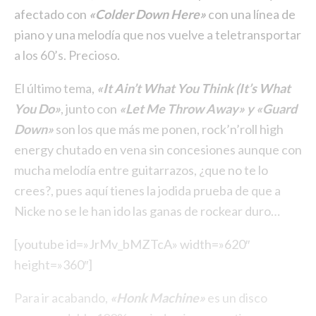
afectado con
«Colder Down Here»
con una línea de
piano y una melodía que nos vuelve a teletransportar
a los 60’s. Precioso.
El último tema,
«It Ain’t What You Think (It’s What
You Do»
, junto con
«Let Me Throw Away» y «Guard
Down»
son los que más me ponen, rock’n’roll high
energy chutado en vena sin concesiones aunque con
mucha melodía entre guitarrazos, ¿que no te lo
crees?, pues aquí tienes la jodida prueba de que a
Nicke no se le han ido las ganas de rockear duro…
[youtube id=»JrMv_bMZTcA» width=»620″
height=»360″]
Para ir acabando,
«Honk Machine»
es un disco