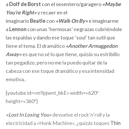
a
Dolf de Borst
con el sesentero/garagero
«Maybe
You’re Right»
y recaer en el
imaginario
Beatle
con
«Walk On By»
e imaginarme
a
Lennon
con unas ‘hermosas’ negrazas cubriéndole
las espaldas y dando ese toque ‘soul’ tan sutil que
tiene el tema. El dramático
«Another Armaggedon
Away»
es que no sé lo que tiene, quizás su estribillo
tan pegadizo, pero no me la puedo quitar de la
cabeza con ese toque dramático y esa intensidad
emotiva..
[youtube id=»mYpjwnt_bkE» width=»620″
height=»360″]
«Lost In Losing You»
devuelve el rock’n’roll y la
electricidad a «Honk Machine», ¿quizás toques
Thin