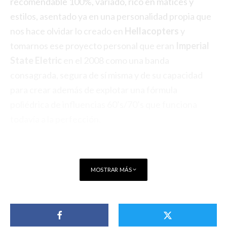
recomendable 100%, variado, rico en matices y
estilos, asentado ya en una personalidad propia que
nos hace olvidar lo creado en
Hellacopters
y
tomarnos ese proyecto personal que eran
Imperial
State Eletric
en el 2008 como una banda
consagrada, segura de sí misma y de su capacidad
para crear además de explotar una fórmula
poliédrica de influencias 60’s/70’s que funciona
todavía a la perfección.
MOSTRAR MÁS