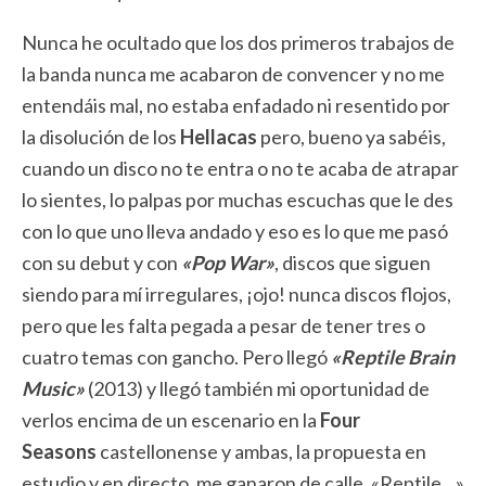
Nunca he ocultado que los dos primeros trabajos de
la banda nunca me acabaron de convencer y no me
entendáis mal, no estaba enfadado ni resentido por
la disolución de los
Hellacas
pero, bueno ya sabéis,
cuando un disco no te entra o no te acaba de atrapar
lo sientes, lo palpas por muchas escuchas que le des
con lo que uno lleva andado y eso es lo que me pasó
con su debut y con
«Pop War»
, discos que siguen
siendo para mí irregulares, ¡ojo! nunca discos flojos,
pero que les falta pegada a pesar de tener tres o
cuatro temas con gancho. Pero llegó
«Reptile Brain
Music»
(2013) y llegó también mi oportunidad de
verlos encima de un escenario en la
Four
Seasons
castellonense y ambas, la propuesta en
estudio y en directo, me ganaron de calle, «Reptile…»